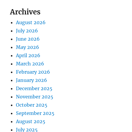
Archives
August 2026
July 2026
June 2026
May 2026
April 2026
March 2026
February 2026
January 2026
December 2025
November 2025
October 2025
September 2025
August 2025
July 2025