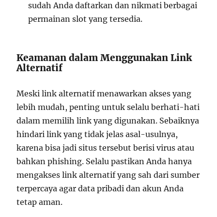
sudah Anda daftarkan dan nikmati berbagai
permainan slot yang tersedia.
Keamanan dalam Menggunakan Link
Alternatif
Meski link alternatif menawarkan akses yang
lebih mudah, penting untuk selalu berhati-hati
dalam memilih link yang digunakan. Sebaiknya
hindari link yang tidak jelas asal-usulnya,
karena bisa jadi situs tersebut berisi virus atau
bahkan phishing. Selalu pastikan Anda hanya
mengakses link alternatif yang sah dari sumber
terpercaya agar data pribadi dan akun Anda
tetap aman.