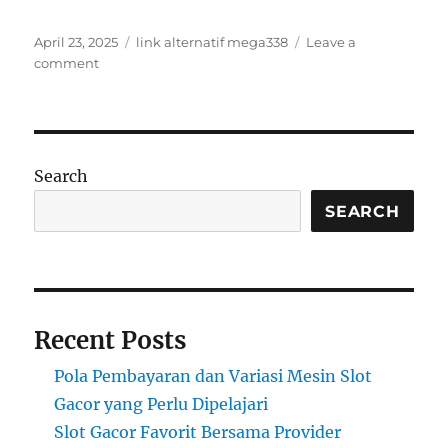
Posted
Tags
April 23, 2025
link alternatif mega338
Leave a
on
on
comment
Link
Alternatif
Mega338
Slot:
Panduan
Search
Lengkap
untuk
SEARCH
Akses
Lancar
dan
Aman
Recent Posts
Pola Pembayaran dan Variasi Mesin Slot
Gacor yang Perlu Dipelajari
Slot Gacor Favorit Bersama Provider