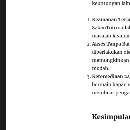
keuntungan lai
Keamanan Terj
SakauToto sudah
masalah keamanan
Akses Tanpa Bat
diberlakukan ole
memungkinkan A
mudah.
Ketersediaan 2
bermain kapan s
membuat pengala
Kesimpula