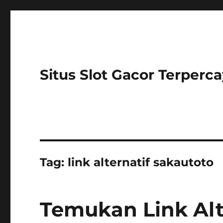
Situs Slot Gacor Terperc
Tag:
link alternatif sakautoto
Temukan Link Alt