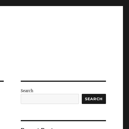
Search
SEARCH