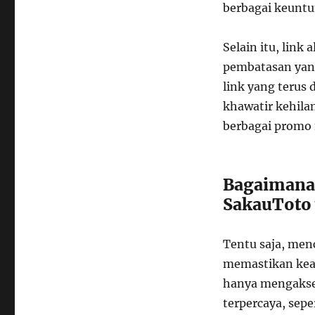
berbagai keuntu
Selain itu, lin
pembatasan yang
link yang terus 
khawatir kehila
berbagai promo 
Bagaimana 
SakauToto
Tentu saja, menc
memastikan kea
hanya mengakses
terpercaya, sep