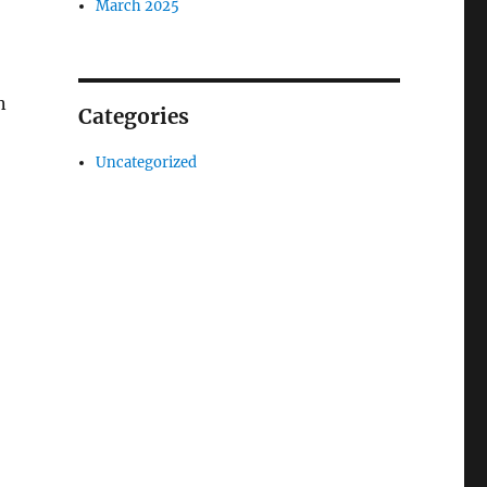
March 2025
n
Categories
Uncategorized