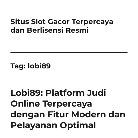
Situs Slot Gacor Terpercaya
dan Berlisensi Resmi
Tag:
lobi89
Lobi89: Platform Judi
Online Terpercaya
dengan Fitur Modern dan
Pelayanan Optimal