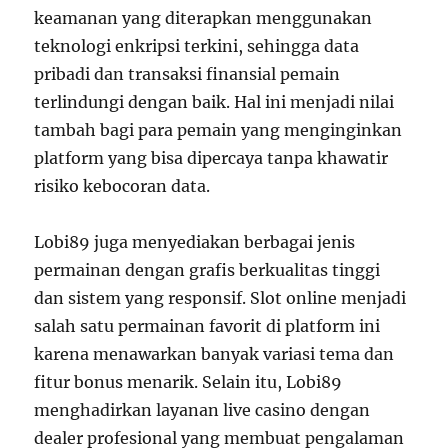
keamanan yang diterapkan menggunakan
teknologi enkripsi terkini, sehingga data
pribadi dan transaksi finansial pemain
terlindungi dengan baik. Hal ini menjadi nilai
tambah bagi para pemain yang menginginkan
platform yang bisa dipercaya tanpa khawatir
risiko kebocoran data.
Lobi89 juga menyediakan berbagai jenis
permainan dengan grafis berkualitas tinggi
dan sistem yang responsif. Slot online menjadi
salah satu permainan favorit di platform ini
karena menawarkan banyak variasi tema dan
fitur bonus menarik. Selain itu, Lobi89
menghadirkan layanan live casino dengan
dealer profesional yang membuat pengalaman