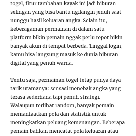
togel, fitur tambahan kayak ini jadi hiburan
selingan yang bisa bantu ngilangin jenuh saat
nunggu hasil keluaran angka. Selain itu,
keberagaman permainan di dalam satu
platform bikin pemain nggak perlu repot bikin
banyak akun di tempat berbeda. Tinggal login,
kamu bisa langsung masuk ke dunia hiburan
digital yang penuh warna.
Tentu saja, permainan togel tetap punya daya
tarik utamanya: sensasi menebak angka yang
terasa sederhana tapi penuh strategi.
Walaupun terlihat random, banyak pemain
memanfaatkan pola dan statistik untuk
meningkatkan peluang kemenangan. Beberapa
pemain bahkan mencatat pola keluaran atau