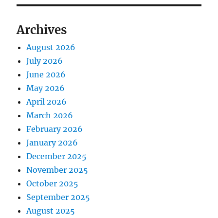
Archives
August 2026
July 2026
June 2026
May 2026
April 2026
March 2026
February 2026
January 2026
December 2025
November 2025
October 2025
September 2025
August 2025