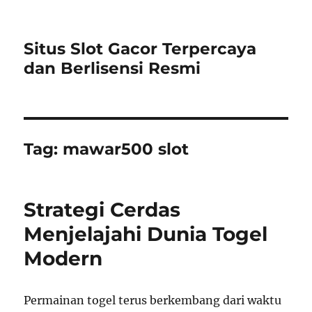
Situs Slot Gacor Terpercaya
dan Berlisensi Resmi
Tag:
mawar500 slot
Strategi Cerdas
Menjelajahi Dunia Togel
Modern
Permainan togel terus berkembang dari waktu