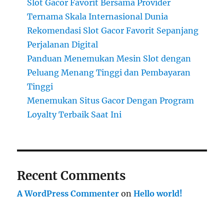
Slot Gacor Favorit Bersama Provider
Ternama Skala Internasional Dunia
Rekomendasi Slot Gacor Favorit Sepanjang
Perjalanan Digital
Panduan Menemukan Mesin Slot dengan
Peluang Menang Tinggi dan Pembayaran
Tinggi
Menemukan Situs Gacor Dengan Program
Loyalty Terbaik Saat Ini
Recent Comments
A WordPress Commenter
on
Hello world!