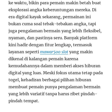
ke waktu, bikin para pemain makin betah buat
eksplorasi angka keberuntungan mereka. Di
era digital kayak sekarang, permainan ini
bukan cuma soal tebak-tebakan angka, tapi
juga pengalaman bermain yang lebih fleksibel,
nyaman, dan pastinya seru. Banyak platform
kini hadir dengan fitur lengkap, termasuk
layanan seperti
mawar500 slot
yang makin
dikenal di kalangan pemain karena
kemudahannya dalam memberi akses hiburan
digital yang luas. Meski fokus utama tetap pada
togel, kehadiran berbagai pilihan hiburan
membuat pemain punya pengalaman bermain
yang lebih variatif tanpa harus ribet pindah-
pindah tempat.