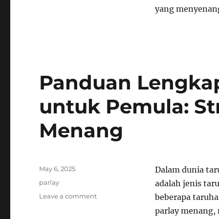
yang menyenan
Panduan Lengkap
untuk Pemula: Str
Menang
Posted
May 6, 2025
Dalam dunia tar
on
Tags
parlay
adalah jenis t
on
Leave a comment
beberapa taruha
Panduan
parlay menang,
Lengkap