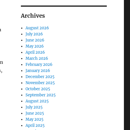
Archives
August 2026
a
July 2026
June 2026
May 2026
April 2026
March 2026
an
February 2026
,
January 2026
December 2025
November 2025
October 2025
September 2025
August 2025
July 2025
June 2025
May 2025
April 2025