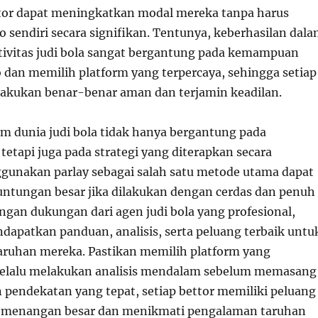
ttor dapat meningkatkan modal mereka tanpa harus
 sendiri secara signifikan. Tentunya, keberhasilan dal
ivitas judi bola sangat bergantung pada kemampuan
o dan memilih platform yang terpercaya, sehingga setiap
lakukan benar-benar aman dan terjamin keadilan.
m dunia judi bola tidak hanya bergantung pada
etapi juga pada strategi yang diterapkan secara
gunakan parlay sebagai salah satu metode utama dapat
tungan besar jika dilakukan dengan cerdas dan penuh
ngan dukungan dari agen judi bola yang profesional,
dapatkan panduan, analisis, serta peluang terbaik untu
ruhan mereka. Pastikan memilih platform yang
 selalu melakukan analisis mendalam sebelum memasang
 pendekatan yang tepat, setiap bettor memiliki peluang
emenangan besar dan menikmati pengalaman taruhan