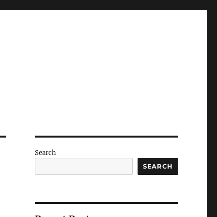
Search
SEARCH