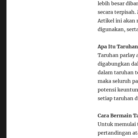
lebih besar dib
Taruhan
Parlay
secara terpisah.
untuk
Artikel ini akan
Pemula:
digunakan, sert
Strategi
dan
Tips
Apa Itu Taruhan
Menang
Taruhan parlay 
digabungkan dal
dalam taruhan t
maka seluruh par
potensi keuntung
setiap taruhan 
Cara Bermain T
Untuk memulai t
pertandingan at