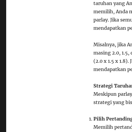
taruhan yang And
memilih, Anda m
parlay. Jika se
mendapatkan pe
Misalnya, jika 
masing 2.0, 1.5,
(2.0 x 1.5 x 1.8
mendapatkan pem
Strategi Taruha
Meskipun parla
strategi yang b
Pilih Pertandi
Memilih pertand