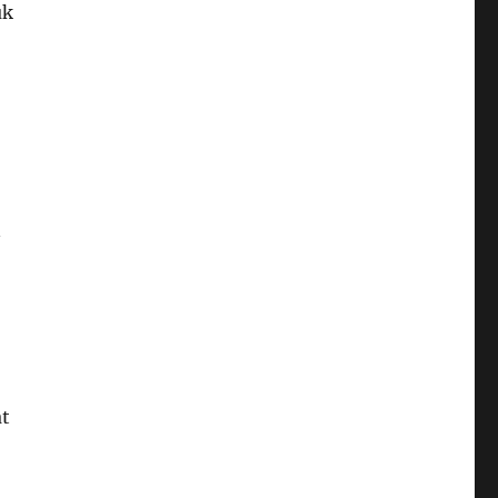
uk
n
at