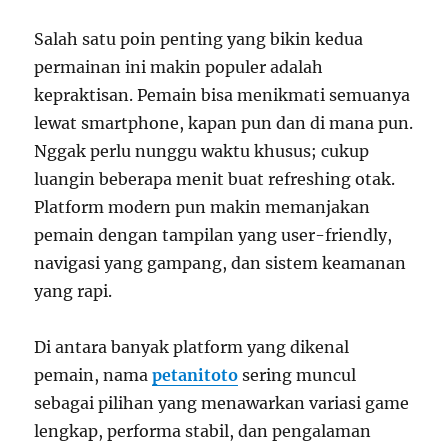
Salah satu poin penting yang bikin kedua
permainan ini makin populer adalah
kepraktisan. Pemain bisa menikmati semuanya
lewat smartphone, kapan pun dan di mana pun.
Nggak perlu nunggu waktu khusus; cukup
luangin beberapa menit buat refreshing otak.
Platform modern pun makin memanjakan
pemain dengan tampilan yang user-friendly,
navigasi yang gampang, dan sistem keamanan
yang rapi.
Di antara banyak platform yang dikenal
pemain, nama
petanitoto
sering muncul
sebagai pilihan yang menawarkan variasi game
lengkap, performa stabil, dan pengalaman