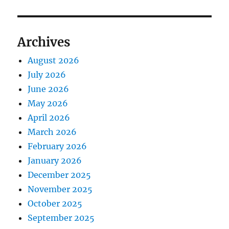
Archives
August 2026
July 2026
June 2026
May 2026
April 2026
March 2026
February 2026
January 2026
December 2025
November 2025
October 2025
September 2025