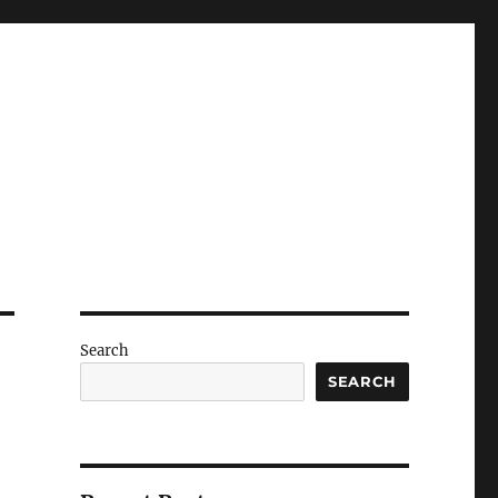
Search
SEARCH