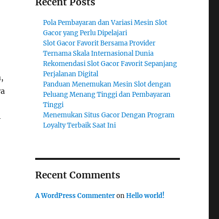
Recent Posts
Pola Pembayaran dan Variasi Mesin Slot
Gacor yang Perlu Dipelajari
Slot Gacor Favorit Bersama Provider
Ternama Skala Internasional Dunia
Rekomendasi Slot Gacor Favorit Sepanjang
Perjalanan Digital
,
Panduan Menemukan Mesin Slot dengan
ra
Peluang Menang Tinggi dan Pembayaran
Tinggi
Menemukan Situs Gacor Dengan Program
-
Loyalty Terbaik Saat Ini
Recent Comments
A WordPress Commenter
on
Hello world!