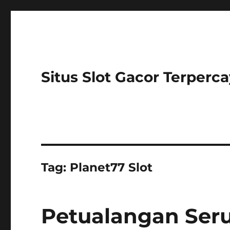
Situs Slot Gacor Terperc
Tag:
Planet77 Slot
Petualangan Seru 