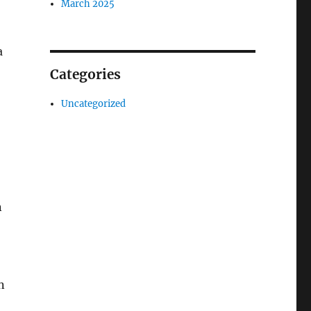
March 2025
a
Categories
Uncategorized
n
n