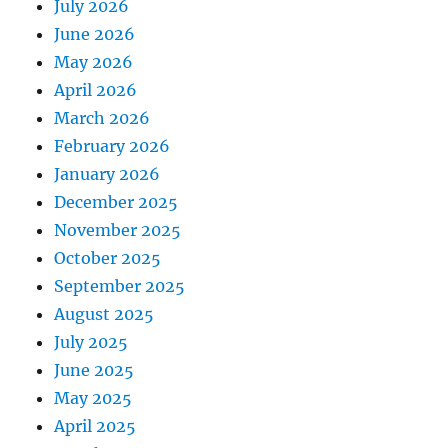
July 2026
June 2026
May 2026
April 2026
March 2026
February 2026
January 2026
December 2025
November 2025
October 2025
September 2025
August 2025
July 2025
June 2025
May 2025
April 2025