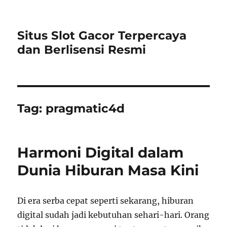
Situs Slot Gacor Terpercaya
dan Berlisensi Resmi
Tag:
pragmatic4d
Harmoni Digital dalam
Dunia Hiburan Masa Kini
Di era serba cepat seperti sekarang, hiburan
digital sudah jadi kebutuhan sehari-hari. Orang