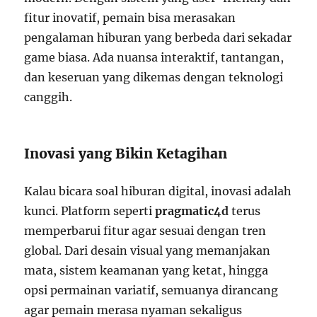
fitur inovatif, pemain bisa merasakan
pengalaman hiburan yang berbeda dari sekadar
game biasa. Ada nuansa interaktif, tantangan,
dan keseruan yang dikemas dengan teknologi
canggih.
Inovasi yang Bikin Ketagihan
Kalau bicara soal hiburan digital, inovasi adalah
kunci. Platform seperti
pragmatic4d
terus
memperbarui fitur agar sesuai dengan tren
global. Dari desain visual yang memanjakan
mata, sistem keamanan yang ketat, hingga
opsi permainan variatif, semuanya dirancang
agar pemain merasa nyaman sekaligus