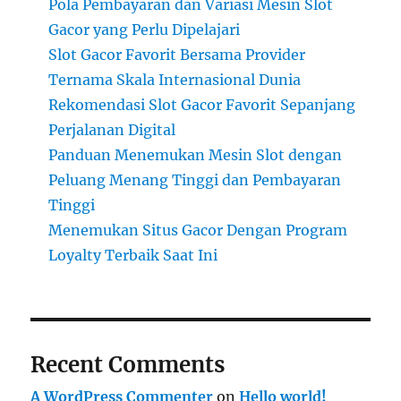
Pola Pembayaran dan Variasi Mesin Slot
Gacor yang Perlu Dipelajari
Slot Gacor Favorit Bersama Provider
Ternama Skala Internasional Dunia
Rekomendasi Slot Gacor Favorit Sepanjang
Perjalanan Digital
Panduan Menemukan Mesin Slot dengan
Peluang Menang Tinggi dan Pembayaran
Tinggi
Menemukan Situs Gacor Dengan Program
Loyalty Terbaik Saat Ini
Recent Comments
A WordPress Commenter
on
Hello world!