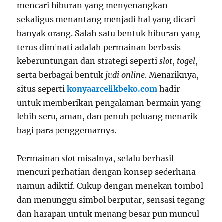
mencari hiburan yang menyenangkan
sekaligus menantang menjadi hal yang dicari
banyak orang. Salah satu bentuk hiburan yang
terus diminati adalah permainan berbasis
keberuntungan dan strategi seperti
slot
,
togel
,
serta berbagai bentuk
judi online
. Menariknya,
situs seperti
konyaarcelikbeko.com
hadir
untuk memberikan pengalaman bermain yang
lebih seru, aman, dan penuh peluang menarik
bagi para penggemarnya.
Permainan
slot
misalnya, selalu berhasil
mencuri perhatian dengan konsep sederhana
namun adiktif. Cukup dengan menekan tombol
dan menunggu simbol berputar, sensasi tegang
dan harapan untuk menang besar pun muncul