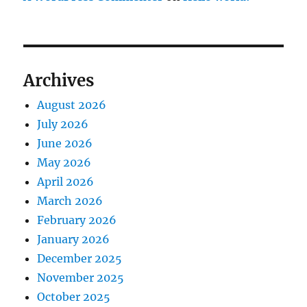
Archives
August 2026
July 2026
June 2026
May 2026
April 2026
March 2026
February 2026
January 2026
December 2025
November 2025
October 2025