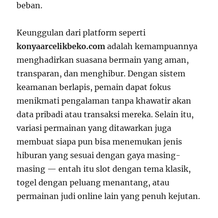
beban.
Keunggulan dari platform seperti
konyaarcelikbeko.com
adalah kemampuannya
menghadirkan suasana bermain yang aman,
transparan, dan menghibur. Dengan sistem
keamanan berlapis, pemain dapat fokus
menikmati pengalaman tanpa khawatir akan
data pribadi atau transaksi mereka. Selain itu,
variasi permainan yang ditawarkan juga
membuat siapa pun bisa menemukan jenis
hiburan yang sesuai dengan gaya masing-
masing — entah itu slot dengan tema klasik,
togel dengan peluang menantang, atau
permainan judi online lain yang penuh kejutan.