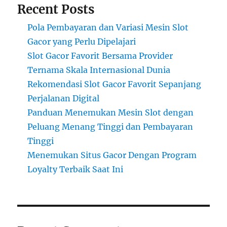
Recent Posts
Pola Pembayaran dan Variasi Mesin Slot
Gacor yang Perlu Dipelajari
Slot Gacor Favorit Bersama Provider
Ternama Skala Internasional Dunia
Rekomendasi Slot Gacor Favorit Sepanjang
Perjalanan Digital
Panduan Menemukan Mesin Slot dengan
Peluang Menang Tinggi dan Pembayaran
Tinggi
Menemukan Situs Gacor Dengan Program
Loyalty Terbaik Saat Ini