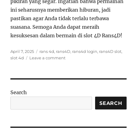
pikiran yang segar. Ingatlah bahwa permainan
ini seharusnya memberikan hiburan, jadi
pastikan agar Anda tidak terlalu terbawa
suasana. Semoga Anda dapat meraih
kesuksesan dalam bermain di slot 4D Rans4D!
Posted
Tags
April 7, 2025
rans 4d
,
rans4D
,
rans4d login
,
rans4D slot
,
on
on
slot 4d
Leave a comment
Panduan
Bermain
Slot
4D
di
Search
Rans4D
SEARCH