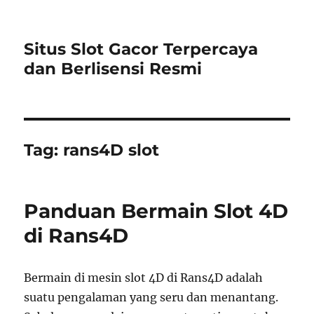
Situs Slot Gacor Terpercaya
dan Berlisensi Resmi
Tag:
rans4D slot
Panduan Bermain Slot 4D
di Rans4D
Bermain di mesin slot 4D di Rans4D adalah
suatu pengalaman yang seru dan menantang.