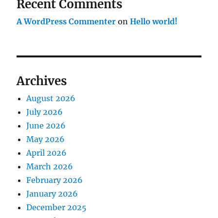
Recent Comments
A WordPress Commenter
on
Hello world!
Archives
August 2026
July 2026
June 2026
May 2026
April 2026
March 2026
February 2026
January 2026
December 2025