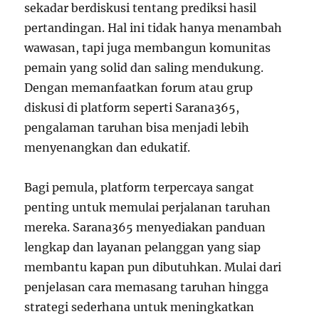
sekadar berdiskusi tentang prediksi hasil
pertandingan. Hal ini tidak hanya menambah
wawasan, tapi juga membangun komunitas
pemain yang solid dan saling mendukung.
Dengan memanfaatkan forum atau grup
diskusi di platform seperti Sarana365,
pengalaman taruhan bisa menjadi lebih
menyenangkan dan edukatif.
Bagi pemula, platform terpercaya sangat
penting untuk memulai perjalanan taruhan
mereka. Sarana365 menyediakan panduan
lengkap dan layanan pelanggan yang siap
membantu kapan pun dibutuhkan. Mulai dari
penjelasan cara memasang taruhan hingga
strategi sederhana untuk meningkatkan