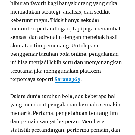
hiburan favorit bagi banyak orang yang suka
memadukan strategi, analisis, dan sedikit
keberuntungan. Tidak hanya sekadar
menonton pertandingan, tapi juga menambah
sensasi dan adrenalin dengan menebak hasil
skor atau tim pemenang. Untuk para
penggemar taruhan bola online, pengalaman
ini bisa menjadi lebih seru dan menyenangkan,
terutama jika menggunakan platform
terpercaya seperti
Sarana365
.
Dalam dunia taruhan bola, ada beberapa hal
yang membuat pengalaman bermain semakin
menarik. Pertama, pengetahuan tentang tim
dan pemain sangat berperan. Membaca
statistik pertandingan, performa pemain, dan