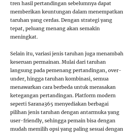
tren hasil pertandingan sebelumnya dapat
memberikan keuntungan dalam menempatkan
taruhan yang cerdas. Dengan strategi yang
tepat, peluang menang akan semakin
meningkat.
Selain itu, variasi jenis taruhan juga menambah
keseruan permainan. Mulai dari taruhan
langsung pada pemenang pertandingan, over-
under, hingga taruhan kombinasi, semua
menawarkan cara berbeda untuk merasakan
ketegangan pertandingan. Platform modern
seperti Sarana365 menyediakan berbagai
pilihan jenis taruhan dengan antarmuka yang
user-friendly, sehingga pemain bisa dengan
mudah memilih opsi yang paling sesuai dengan