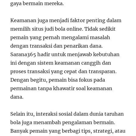
gaya bermain mereka.
Keamanan juga menjadi faktor penting dalam
memilih situs judi bola online. Tidak sedikit
pemain yang pernah mengalami masalah
dengan transaksi dan penarikan dana.
Sarana365 hadir untuk menjawab kebutuhan
ini dengan sistem keamanan canggih dan
proses transaksi yang cepat dan transparan.
Dengan begitu, pemain bisa fokus pada
permainan tanpa khawatir soal keamanan
dana.
Selain itu, interaksi sosial dalam dunia taruhan
bola juga menambah pengalaman bermain.
Banyak pemain yang berbagi tips, strategi, atau