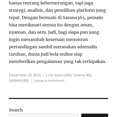
hanya tentang keberuntungan, tapi juga
strategi, analisis, dan pemilihan platform yang
tepat. Dengan bermain di Sarana365, pemain
bisa menikmati semua itu dengan aman,
nyaman, dan seru. Jadi, bagi siapa pun yang
ingin menambah keseruan menonton
pertandingan sambil merasakan adrenalin
taruhan, dunia judi bola online siap
memberikan pengalaman yang tak terlupakan.
Posted
Tags
December 25, 2025
Link Sarana365
,
Sarana 365
,
on
on
SARANA365
Leave a comment
Sensasi
Adu
Strategi
dan
Keberuntungan
Search
di