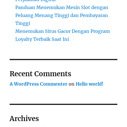
Panduan Menemukan Mesin Slot dengan
Peluang Menang Tinggi dan Pembayaran
Tinggi
Menemukan Situs Gacor Dengan Program
Loyalty Terbaik Saat Ini
Recent Comments
A WordPress Commenter
on
Hello world!
Archives