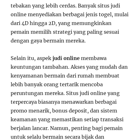
tebakan yang lebih cerdas. Banyak situs judi
online menyediakan berbagai jenis togel, mulai
dari 4D hingga 2D, yang memungkinkan
pemain memilih strategi yang paling sesuai
dengan gaya bermain mereka.
Selain itu, aspek
judi online
membawa
keuntungan tambahan. Akses yang mudah dan
kenyamanan bermain dari rumah membuat
lebih banyak orang tertarik mencoba
peruntungan mereka. Situs judi online yang
terpercaya biasanya menawarkan berbagai
promo menarik, bonus deposit, dan sistem
keamanan yang memastikan setiap transaksi
berjalan lancar. Namun, penting bagi pemain
untuk selalu bermain secara bijak dan