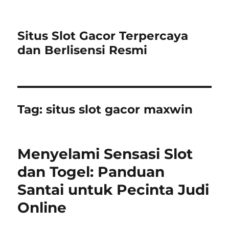
Situs Slot Gacor Terpercaya
dan Berlisensi Resmi
Tag:
situs slot gacor maxwin
Menyelami Sensasi Slot
dan Togel: Panduan
Santai untuk Pecinta Judi
Online