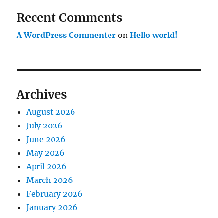
Recent Comments
A WordPress Commenter
on
Hello world!
Archives
August 2026
July 2026
June 2026
May 2026
April 2026
March 2026
February 2026
January 2026