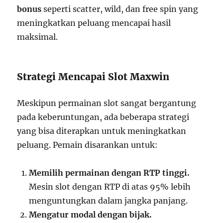
bonus
seperti scatter, wild, dan free spin yang
meningkatkan peluang mencapai hasil
maksimal.
Strategi Mencapai Slot Maxwin
Meskipun permainan slot sangat bergantung
pada keberuntungan, ada beberapa strategi
yang bisa diterapkan untuk meningkatkan
peluang. Pemain disarankan untuk:
Memilih permainan dengan RTP tinggi.
Mesin slot dengan RTP di atas 95% lebih
menguntungkan dalam jangka panjang.
Mengatur modal dengan bijak.