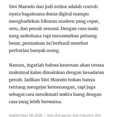
Slot Maxwin dan judi online adalah contoh
nyata bagaimana dunia digital mampu
menghadirkan hiburan modern yang cepat,
seru, dan penuh sensasi. Dengan cara main
yang sederhana tapi menawarkan peluang
besar, permainan ini berhasil merebut
perhatian banyak orang.
Namun, ingatlah bahwa keseruan akan terasa
maksimal kalau dimainkan dengan kesadaran
penuh. Jadikan Slot Maxwin bukan hanya
tentang mengejar kemenangan, tapi juga
sebagai cara menikmati waktu luang dengan
cara yang lebih berwarna.
Posted
Tags
September 28, 2025
slot
,
slot gacor
,
slot maxwin
,
slot