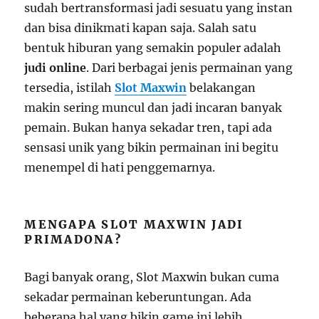
sudah bertransformasi jadi sesuatu yang instan
dan bisa dinikmati kapan saja. Salah satu
bentuk hiburan yang semakin populer adalah
judi online
. Dari berbagai jenis permainan yang
tersedia, istilah
Slot Maxwin
belakangan
makin sering muncul dan jadi incaran banyak
pemain. Bukan hanya sekadar tren, tapi ada
sensasi unik yang bikin permainan ini begitu
menempel di hati penggemarnya.
MENGAPA SLOT MAXWIN JADI
PRIMADONA?
Bagi banyak orang, Slot Maxwin bukan cuma
sekadar permainan keberuntungan. Ada
beberapa hal yang bikin game ini lebih