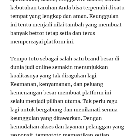
kebutuhan taruhan Anda bisa terpenuhi di satu
tempat yang lengkap dan aman. Keunggulan
ini tentu menjadi nilai tambah yang membuat
banyak bettor tetap setia dan terus
mempercayai platform ini.
Tempo toto sebagai salah satu brand besar di
dunia judi online semakin menunjukkan
kualitasnya yang tak diragukan lagi.
Keamanan, kenyamanan, dan peluang
kemenangan besar membuat platform ini
selalu menjadi pilihan utama. Tak perlu ragu
lagi untuk bergabung dan menikmati semua
keunggulan yang ditawarkan. Dengan
kemudahan akses dan layanan pelanggan yang
responsif, tempototo memastikan setiap