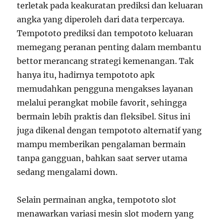
terletak pada keakuratan prediksi dan keluaran
angka yang diperoleh dari data terpercaya.
Tempototo prediksi dan tempototo keluaran
memegang peranan penting dalam membantu
bettor merancang strategi kemenangan. Tak
hanya itu, hadirnya tempototo apk
memudahkan pengguna mengakses layanan
melalui perangkat mobile favorit, sehingga
bermain lebih praktis dan fleksibel. Situs ini
juga dikenal dengan tempototo alternatif yang
mampu memberikan pengalaman bermain
tanpa gangguan, bahkan saat server utama
sedang mengalami down.
Selain permainan angka, tempototo slot
menawarkan variasi mesin slot modern yang