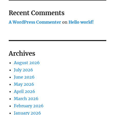
Recent Comments
A WordPress Commenter
on
Hello world!
Archives
August 2026
July 2026
June 2026
May 2026
April 2026
March 2026
February 2026
January 2026