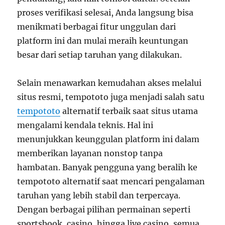
proses verifikasi selesai, Anda langsung bisa
menikmati berbagai fitur unggulan dari
platform ini dan mulai meraih keuntungan
besar dari setiap taruhan yang dilakukan.
Selain menawarkan kemudahan akses melalui
situs resmi, tempototo juga menjadi salah satu
tempototo
alternatif terbaik saat situs utama
mengalami kendala teknis. Hal ini
menunjukkan keunggulan platform ini dalam
memberikan layanan nonstop tanpa
hambatan. Banyak pengguna yang beralih ke
tempototo alternatif saat mencari pengalaman
taruhan yang lebih stabil dan terpercaya.
Dengan berbagai pilihan permainan seperti
sportsbook, casino, hingga live casino, semua