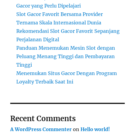
Gacor yang Perlu Dipelajari
Slot Gacor Favorit Bersama Provider
Ternama Skala Internasional Dunia
Rekomendasi Slot Gacor Favorit Sepanjang
Perjalanan Digital
Panduan Menemukan Mesin Slot dengan
Peluang Menang Tinggi dan Pembayaran
Tinggi
Menemukan Situs Gacor Dengan Program
Loyalty Terbaik Saat Ini
Recent Comments
A WordPress Commenter
on
Hello world!