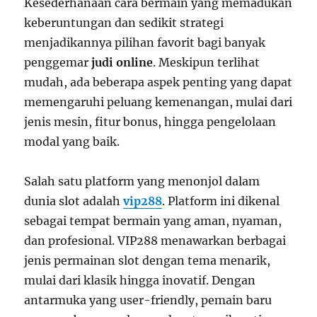
Kesederhanaan cara bermain yang memadukan
keberuntungan dan sedikit strategi
menjadikannya pilihan favorit bagi banyak
penggemar
judi online
. Meskipun terlihat
mudah, ada beberapa aspek penting yang dapat
memengaruhi peluang kemenangan, mulai dari
jenis mesin, fitur bonus, hingga pengelolaan
modal yang baik.
Salah satu platform yang menonjol dalam
dunia slot adalah
vip288
. Platform ini dikenal
sebagai tempat bermain yang aman, nyaman,
dan profesional. VIP288 menawarkan berbagai
jenis permainan slot dengan tema menarik,
mulai dari klasik hingga inovatif. Dengan
antarmuka yang user-friendly, pemain baru