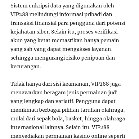
Sistem enkripsi data yang digunakan oleh
VIP288 melindungi informasi pribadi dan
transaksi finansial para pengguna dari potensi
kejahatan siber. Selain itu, proses verifikasi
akun yang ketat memastikan hanya pemain
yang sah yang dapat mengakses layanan,
sehingga mengurangi risiko penipuan dan
kecurangan.
Tidak hanya dari sisi keamanan, VIP288 juga
menawarkan beragam jenis permainan judi
yang lengkap dan variatif. Pengguna dapat
menikmati berbagai pilihan taruhan olahraga,
mulai dari sepak bola, basket, hingga olahraga
internasional lainnya. Selain itu, VIP288
menyediakan permainan kasino online seperti