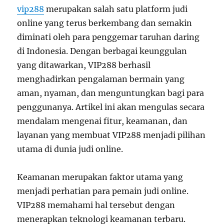
vip288
merupakan salah satu platform judi
online yang terus berkembang dan semakin
diminati oleh para penggemar taruhan daring
di Indonesia. Dengan berbagai keunggulan
yang ditawarkan, VIP288 berhasil
menghadirkan pengalaman bermain yang
aman, nyaman, dan menguntungkan bagi para
penggunanya. Artikel ini akan mengulas secara
mendalam mengenai fitur, keamanan, dan
layanan yang membuat VIP288 menjadi pilihan
utama di dunia judi online.
Keamanan merupakan faktor utama yang
menjadi perhatian para pemain judi online.
VIP288 memahami hal tersebut dengan
menerapkan teknologi keamanan terbaru.