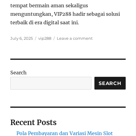
tempat bermain aman sekaligus
menguntungkan, VIP288 hadir sebagai solusi
terbaik di era digital saat ini.
Posted
Tags
on
July 6, 2025
vip288
Leave a comment
on
VIP288:
Pilihan
Terbaik
Platform
Judi
Search
Online
dengan
SEARCH
Keamanan
dan
Fitur
Lengkap
Recent Posts
Pola Pembayaran dan Variasi Mesin Slot