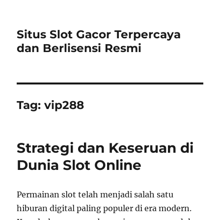
Situs Slot Gacor Terpercaya
dan Berlisensi Resmi
Tag:
vip288
Strategi dan Keseruan di
Dunia Slot Online
Permainan slot telah menjadi salah satu
hiburan digital paling populer di era modern.