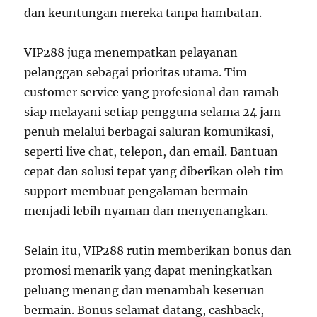
dan keuntungan mereka tanpa hambatan.
VIP288 juga menempatkan pelayanan
pelanggan sebagai prioritas utama. Tim
customer service yang profesional dan ramah
siap melayani setiap pengguna selama 24 jam
penuh melalui berbagai saluran komunikasi,
seperti live chat, telepon, dan email. Bantuan
cepat dan solusi tepat yang diberikan oleh tim
support membuat pengalaman bermain
menjadi lebih nyaman dan menyenangkan.
Selain itu, VIP288 rutin memberikan bonus dan
promosi menarik yang dapat meningkatkan
peluang menang dan menambah keseruan
bermain. Bonus selamat datang, cashback,