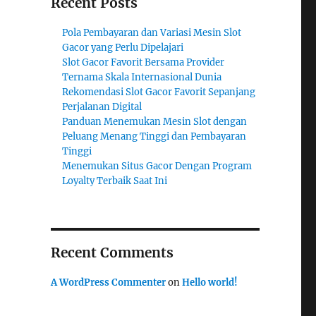
Recent Posts
Pola Pembayaran dan Variasi Mesin Slot
Gacor yang Perlu Dipelajari
Slot Gacor Favorit Bersama Provider
Ternama Skala Internasional Dunia
Rekomendasi Slot Gacor Favorit Sepanjang
Perjalanan Digital
Panduan Menemukan Mesin Slot dengan
Peluang Menang Tinggi dan Pembayaran
Tinggi
Menemukan Situs Gacor Dengan Program
Loyalty Terbaik Saat Ini
Recent Comments
A WordPress Commenter
on
Hello world!