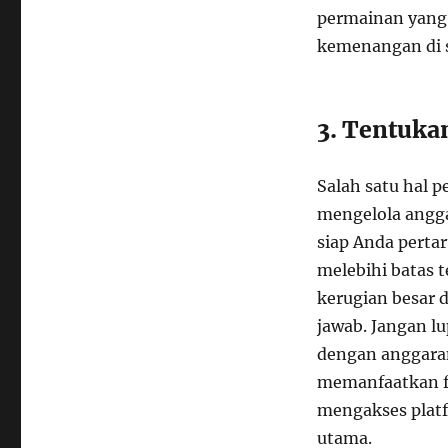
permainan yang A
kemenangan di s
3. Tentuka
Salah satu hal 
mengelola angga
siap Anda perta
melebihi batas 
kerugian besar
jawab. Jangan l
dengan anggaran
memanfaatkan f
mengakses platf
utama.