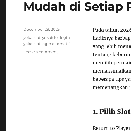
Mudah di Setiap 
Posted
December 29, 2025
Pada tahun 2026
on
Tags
yokaislot
,
yokaislot login
,
hadirnya berba
yokaislot login alternatif
yang lebih mena
on
Leave a comment
tentang keberun
Slot
memilih permain
Online
Populer
memaksimalkan k
2026:
beberapa tips y
Tips
memenangkan j
Menang
Mudah
di
Setiap
1. Pilih Sl
Putaran
Return to Playe