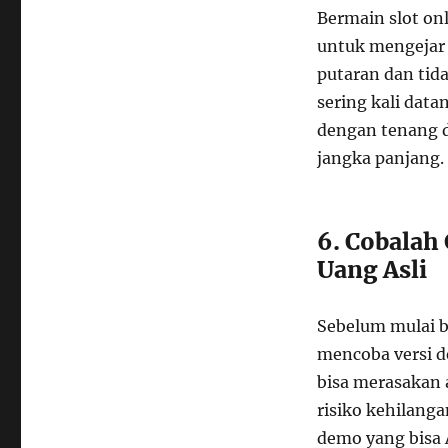
Bermain slot on
untuk mengejar
putaran dan tida
sering kali data
dengan tenang 
jangka panjang.
6. Cobala
Uang Asli
Sebelum mulai b
mencoba versi d
bisa merasakan 
risiko kehilang
demo yang bisa A