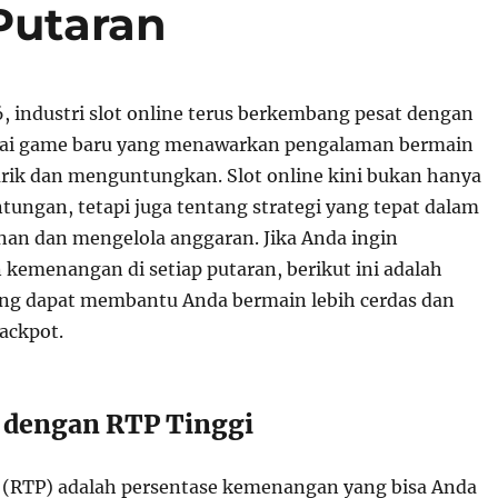
Putaran
, industri slot online terus berkembang pesat dengan
gai game baru yang menawarkan pengalaman bermain
rik dan menguntungkan. Slot online kini bukan hanya
tungan, tetapi juga tentang strategi yang tepat dalam
an dan mengelola anggaran. Jika Anda ingin
emenangan di setiap putaran, berikut ini adalah
ang dapat membantu Anda bermain lebih cerdas dan
ackpot.
ot dengan RTP Tinggi
r (RTP) adalah persentase kemenangan yang bisa Anda