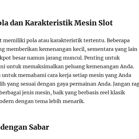
ola dan Karakteristik Mesin Slot
t memiliki pola atau karakteristik tertentu. Beberapa
ing memberikan kemenangan kecil, sementara yang lain
kpot besar namun jarang muncul. Penting untuk
 ini untuk memaksimalkan peluang kemenangan Anda.
 untuk memahami cara kerja setiap mesin yang Anda
lih yang sesuai dengan gaya permainan Anda. Jangan ra
rbagai jenis mesin, baik yang berbasis reel klasik
dern dengan tema lebih menarik.
 dengan Sabar