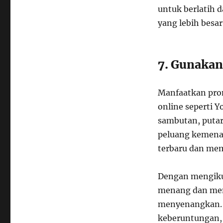
untuk berlatih 
yang lebih besar
7. Gunakan
Manfaatkan prom
online seperti 
sambutan, putar
peluang kemena
terbaru dan me
Dengan mengikut
menang dan men
menyenangkan. 
keberuntungan, 