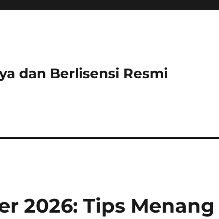
aya dan Berlisensi Resmi
ler 2026: Tips Menang