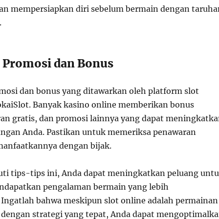
dan mempersiapkan diri sebelum bermain dengan taruha
.
 Promosi dan Bonus
osi dan bonus yang ditawarkan oleh platform slot
YokaiSlot. Banyak kasino online memberikan bonus
an gratis, dan promosi lainnya yang dapat meningkatk
ngan Anda. Pastikan untuk memeriksa penawaran
manfaatkannya dengan bijak.
i tips-tips ini, Anda dapat meningkatkan peluang unt
dapatkan pengalaman bermain yang lebih
Ingatlah bahwa meskipun slot online adalah permainan
dengan strategi yang tepat, Anda dapat mengoptimalk