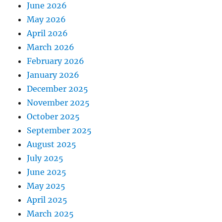
June 2026
May 2026
April 2026
March 2026
February 2026
January 2026
December 2025
November 2025
October 2025
September 2025
August 2025
July 2025
June 2025
May 2025
April 2025
March 2025