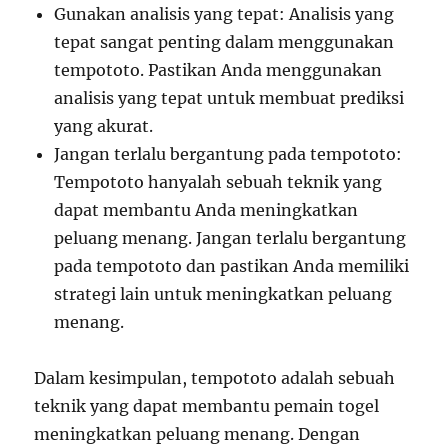
Gunakan analisis yang tepat: Analisis yang
tepat sangat penting dalam menggunakan
tempototo. Pastikan Anda menggunakan
analisis yang tepat untuk membuat prediksi
yang akurat.
Jangan terlalu bergantung pada tempototo:
Tempototo hanyalah sebuah teknik yang
dapat membantu Anda meningkatkan
peluang menang. Jangan terlalu bergantung
pada tempototo dan pastikan Anda memiliki
strategi lain untuk meningkatkan peluang
menang.
Dalam kesimpulan, tempototo adalah sebuah
teknik yang dapat membantu pemain togel
meningkatkan peluang menang. Dengan