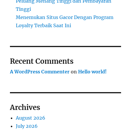
Peluang Menang Tinggi dan Pembayaran
Tinggi
Menemukan Situs Gacor Dengan Program
Loyalty Terbaik Saat Ini
Recent Comments
A WordPress Commenter
on
Hello world!
Archives
August 2026
July 2026