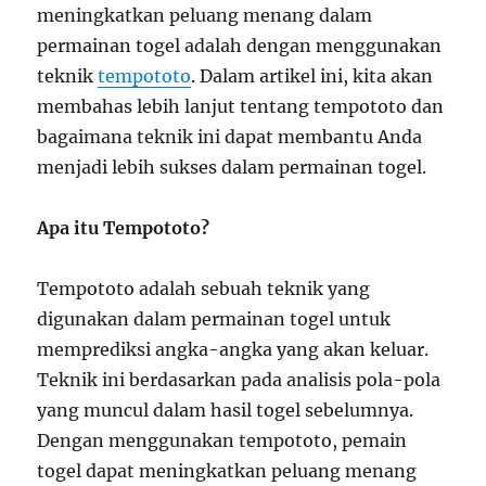
meningkatkan peluang menang dalam
permainan togel adalah dengan menggunakan
teknik
tempototo
. Dalam artikel ini, kita akan
membahas lebih lanjut tentang tempototo dan
bagaimana teknik ini dapat membantu Anda
menjadi lebih sukses dalam permainan togel.
Apa itu Tempototo?
Tempototo adalah sebuah teknik yang
digunakan dalam permainan togel untuk
memprediksi angka-angka yang akan keluar.
Teknik ini berdasarkan pada analisis pola-pola
yang muncul dalam hasil togel sebelumnya.
Dengan menggunakan tempototo, pemain
togel dapat meningkatkan peluang menang