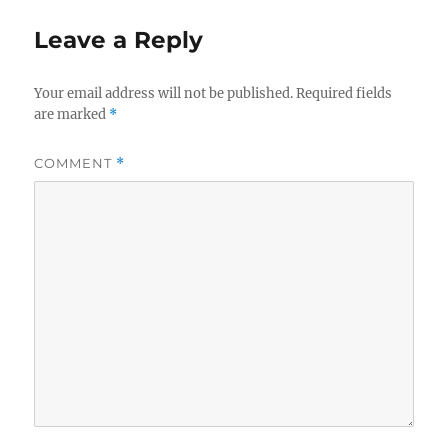
Leave a Reply
Your email address will not be published.
Required fields
are marked
*
COMMENT
*