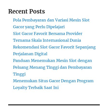
Recent Posts
Pola Pembayaran dan Variasi Mesin Slot
Gacor yang Perlu Dipelajari
Slot Gacor Favorit Bersama Provider
Ternama Skala Internasional Dunia
Rekomendasi Slot Gacor Favorit Sepanjang
Perjalanan Digital
Panduan Menemukan Mesin Slot dengan
Peluang Menang Tinggi dan Pembayaran
Tinggi
Menemukan Situs Gacor Dengan Program
Loyalty Terbaik Saat Ini