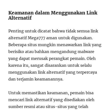
Keamanan dalam Menggunakan Link
Alternatif
Penting untuk dicatat bahwa tidak semua link
alternatif Mega777 aman untuk digunakan.
Beberapa situs mungkin menawarkan link yang
berisiko atau bahkan mengandung malware
yang dapat merusak perangkat pemain. Oleh
karena itu, sangat disarankan untuk selalu
menggunakan link alternatif yang terpercaya
dan terjamin keamanannya.
Untuk memastikan keamanan, pemain bisa
mencari link alternatif yang disediakan oleh
sumber resmi atau situs-situs yang telah