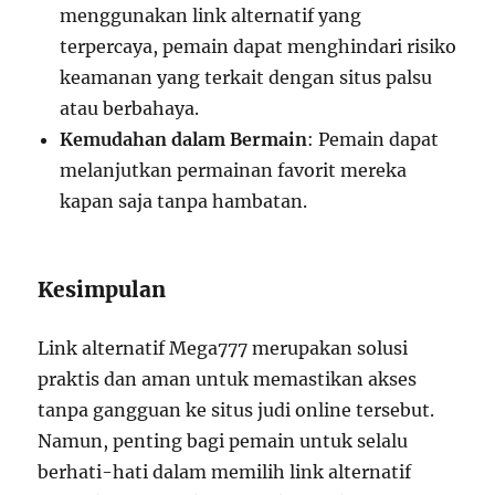
menggunakan link alternatif yang
terpercaya, pemain dapat menghindari risiko
keamanan yang terkait dengan situs palsu
atau berbahaya.
Kemudahan dalam Bermain
: Pemain dapat
melanjutkan permainan favorit mereka
kapan saja tanpa hambatan.
Kesimpulan
Link alternatif Mega777 merupakan solusi
praktis dan aman untuk memastikan akses
tanpa gangguan ke situs judi online tersebut.
Namun, penting bagi pemain untuk selalu
berhati-hati dalam memilih link alternatif