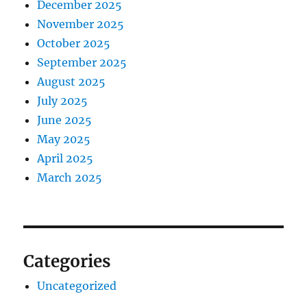
December 2025
November 2025
October 2025
September 2025
August 2025
July 2025
June 2025
May 2025
April 2025
March 2025
Categories
Uncategorized