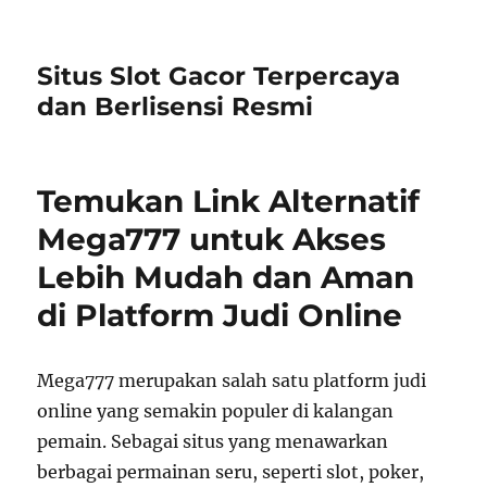
Situs Slot Gacor Terpercaya
dan Berlisensi Resmi
Temukan Link Alternatif
Mega777 untuk Akses
Lebih Mudah dan Aman
di Platform Judi Online
Mega777 merupakan salah satu platform judi
online yang semakin populer di kalangan
pemain. Sebagai situs yang menawarkan
berbagai permainan seru, seperti slot, poker,