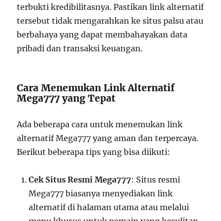
terbukti kredibilitasnya. Pastikan link alternatif
tersebut tidak mengarahkan ke situs palsu atau
berbahaya yang dapat membahayakan data
pribadi dan transaksi keuangan.
Cara Menemukan Link Alternatif
Mega777 yang Tepat
Ada beberapa cara untuk menemukan link
alternatif Mega777 yang aman dan terpercaya.
Berikut beberapa tips yang bisa diikuti:
Cek Situs Resmi Mega777
: Situs resmi
Mega777 biasanya menyediakan link
alternatif di halaman utama atau melalui