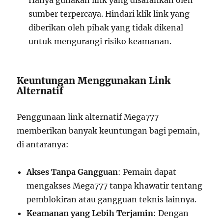
Hanya gunakan link yang disarankan oleh
sumber terpercaya. Hindari klik link yang
diberikan oleh pihak yang tidak dikenal
untuk mengurangi risiko keamanan.
Keuntungan Menggunakan Link
Alternatif
Penggunaan link alternatif Mega777
memberikan banyak keuntungan bagi pemain,
di antaranya:
Akses Tanpa Gangguan
: Pemain dapat
mengakses Mega777 tanpa khawatir tentang
pemblokiran atau gangguan teknis lainnya.
Keamanan yang Lebih Terjamin
: Dengan