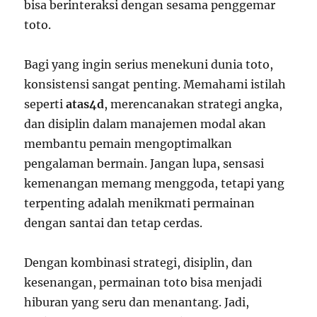
bisa berinteraksi dengan sesama penggemar
toto.
Bagi yang ingin serius menekuni dunia toto,
konsistensi sangat penting. Memahami istilah
seperti
atas4d
, merencanakan strategi angka,
dan disiplin dalam manajemen modal akan
membantu pemain mengoptimalkan
pengalaman bermain. Jangan lupa, sensasi
kemenangan memang menggoda, tetapi yang
terpenting adalah menikmati permainan
dengan santai dan tetap cerdas.
Dengan kombinasi strategi, disiplin, dan
kesenangan, permainan toto bisa menjadi
hiburan yang seru dan menantang. Jadi,