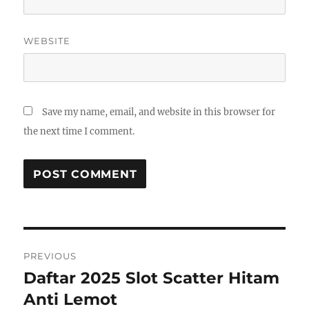
WEBSITE
Save my name, email, and website in this browser for
the next time I comment.
Post
PREVIOUS
navigation
Daftar 2025 Slot Scatter Hitam
Previous
post:
Anti Lemot