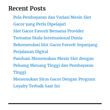
Recent Posts
Pola Pembayaran dan Variasi Mesin Slot
Gacor yang Perlu Dipelajari
Slot Gacor Favorit Bersama Provider
Ternama Skala Internasional Dunia
Rekomendasi Slot Gacor Favorit Sepanjang
Perjalanan Digital
Panduan Menemukan Mesin Slot dengan
Peluang Menang Tinggi dan Pembayaran
Tinggi
Menemukan Situs Gacor Dengan Program
Loyalty Terbaik Saat Ini