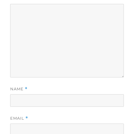
NAME
*
EMAIL
*