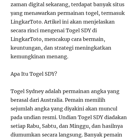
zaman digital sekarang, terdapat banyak situs
yang menawarkan permainan togel, termasuk
LingkarToto. Artikel ini akan menjelaskan
secara rinci mengenai Togel SDY di
LingkarToto, mencakup cara bermain,
keuntungan, dan strategi meningkatkan
kemungkinan menang.
Apa Itu Togel SDY?
Togel Sydney adalah permainan angka yang
berasal dari Australia. Pemain memilih
sejumlah angka yang diyakini akan muncul
pada undian resmi. Undian Togel SDY diadakan
setiap Rabu, Sabtu, dan Minggu, dan hasilnya
diumumkan secara langsung. Banyak pemain