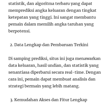
statistik, dan algoritma terbaru yang dapat
memprediksi angka keluaran dengan tingkat
ketepatan yang tinggi. Ini sangat membantu
pemain dalam memilih angka taruhan yang
berpotensi.
Data Lengkap dan Pembaruan Terkini
Di samping prediksi, situs ini juga menawarkan
data keluaran, hasil undian, dan statistik yang
senantiasa diperbarui secara real-time. Dengan
cara ini, pemain dapat membuat analisis dan
strategi bermain yang lebih matang.
Kemudahan Akses dan Fitur Lengkap