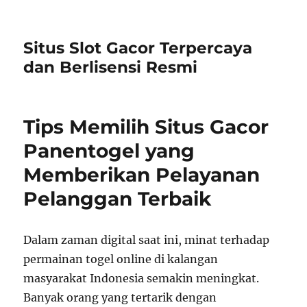
Situs Slot Gacor Terpercaya
dan Berlisensi Resmi
Tips Memilih Situs Gacor
Panentogel yang
Memberikan Pelayanan
Pelanggan Terbaik
Dalam zaman digital saat ini, minat terhadap
permainan togel online di kalangan
masyarakat Indonesia semakin meningkat.
Banyak orang yang tertarik dengan