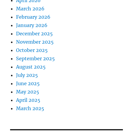
April 2026
March 2026
February 2026
January 2026
December 2025
November 2025
October 2025
September 2025
August 2025
July 2025
June 2025
May 2025
April 2025
March 2025