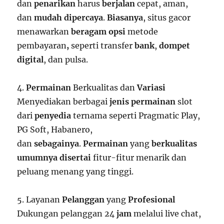
dan
penarikan
harus
berjalan
cepat, aman,
dan
mudah dipercaya
.
Biasanya
, situs gacor
menawarkan
beragam opsi
metode
pembayaran
,
seperti transfer
bank
,
dompet
digital
, dan pulsa.
4.
Permainan
Berkualitas dan
Variasi
Menyediakan berbagai
jenis permainan
slot
dari
penyedia
ternama seperti Pragmatic Play,
PG Soft, Habanero,
dan
sebagainya
.
Permainan
yang
berkualitas
umumnya disertai
fitur-fitur menarik dan
peluang menang yang tinggi.
5. Layanan
Pelanggan
yang
Profesional
Dukungan pelanggan 24
jam
melalui live chat,