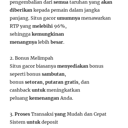
pengembalian dari
semua
taruhan yang
akan
diberikan
kepada pemain dalam jangka
panjang. Situs gacor
umumnya
menawarkan
RTP yang
melebihi
96%,
sehingga
kemungkinan
menangnya
lebih
besar
.
2. Bonus Melimpah
Situs gacor biasanya
menyediakan
bonus
seperti bonus
sambutan
,
bonus
setoran
,
putaran gratis
, dan
cashback
untuk
meningkatkan
peluang
kemenangan
Anda.
3.
Proses
Transaksi
yang
Mudah dan Cepat
Sistem
untuk
deposit