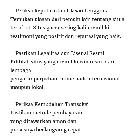
– Periksa Reputasi dan
Ulasan
Pengguna
Temukan
ulasan dari pemain lain
tentang
situs
tersebut. Situs gacor sering
kali
memiliki
testimoni
yang
positif dan reputasi
yang
baik.
– Pastikan Legalitas dan Lisensi Resmi
Pilihlah
situs yang memiliki izin resmi dari
lembaga
pengatur
perjudian
online
baik
internasional
maupun
lokal.
– Periksa Kemudahan Transaksi
Pastikan metode pembayaran
yang
ditawarkan
aman dan
prosesnya
berlangsung
cepat.