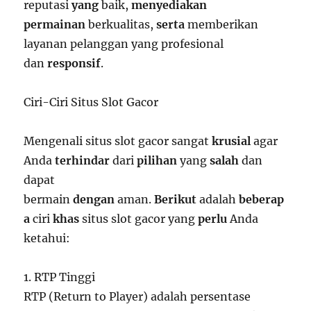
reputasi
yang
baik,
menyediakan
permainan
berkualitas,
serta
memberikan
layanan pelanggan yang profesional
dan
responsif
.
Ciri-Ciri Situs Slot Gacor
Mengenali situs slot gacor sangat
krusial
agar
Anda
terhindar
dari
pilihan
yang
salah
dan
dapat
bermain
dengan
aman.
Berikut
adalah
beberap
a
ciri
khas
situs slot gacor yang
perlu
Anda
ketahui:
1. RTP Tinggi
RTP (Return to Player) adalah persentase