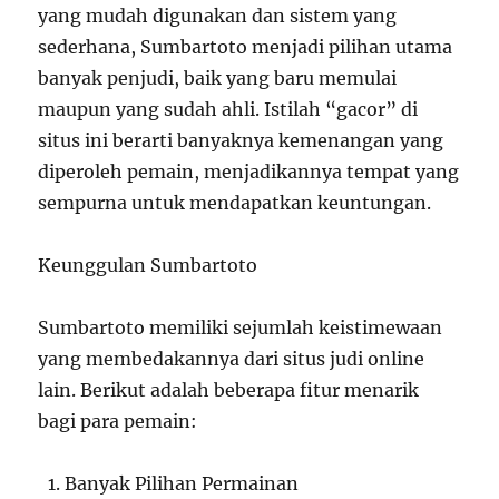
yang mudah digunakan dan sistem yang
sederhana, Sumbartoto menjadi pilihan utama
banyak penjudi, baik yang baru memulai
maupun yang sudah ahli. Istilah “gacor” di
situs ini berarti banyaknya kemenangan yang
diperoleh pemain, menjadikannya tempat yang
sempurna untuk mendapatkan keuntungan.
Keunggulan Sumbartoto
Sumbartoto memiliki sejumlah keistimewaan
yang membedakannya dari situs judi online
lain. Berikut adalah beberapa fitur menarik
bagi para pemain:
Banyak Pilihan Permainan