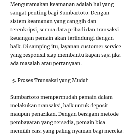
Mengutamakan keamanan adalah hal yang
sangat penting bagi Sumbartoto. Dengan
sistem keamanan yang canggih dan
terenkripsi, semua data pribadi dan transaksi
keuangan pemain akan terlindungi dengan
baik. Di samping itu, layanan customer service
yang responsif siap membantu kapan saja jika
ada masalah atau pertanyaan.
Proses Transaksi yang Mudah
Sumbartoto mempermudah pemain dalam
melakukan transaksi, baik untuk deposit
maupun penarikan. Dengan beragam metode
pembayaran yang tersedia, pemain bisa
memilih cara yang paling nyaman bagi mereka.