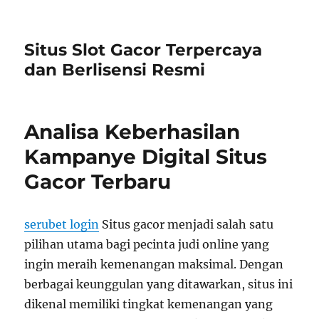
Situs Slot Gacor Terpercaya
dan Berlisensi Resmi
Analisa Keberhasilan
Kampanye Digital Situs
Gacor Terbaru
serubet login
Situs gacor menjadi salah satu
pilihan utama bagi pecinta judi online yang
ingin meraih kemenangan maksimal. Dengan
berbagai keunggulan yang ditawarkan, situs ini
dikenal memiliki tingkat kemenangan yang