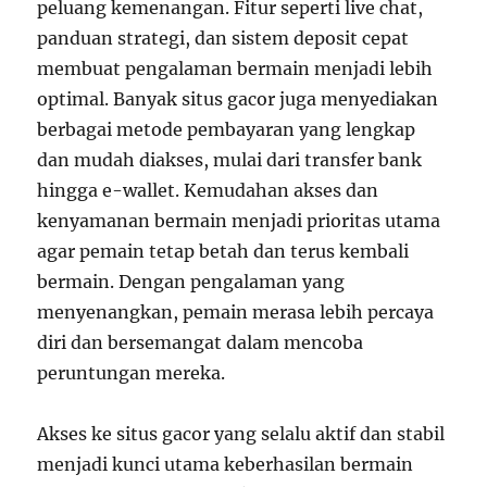
peluang kemenangan. Fitur seperti live chat,
panduan strategi, dan sistem deposit cepat
membuat pengalaman bermain menjadi lebih
optimal. Banyak situs gacor juga menyediakan
berbagai metode pembayaran yang lengkap
dan mudah diakses, mulai dari transfer bank
hingga e-wallet. Kemudahan akses dan
kenyamanan bermain menjadi prioritas utama
agar pemain tetap betah dan terus kembali
bermain. Dengan pengalaman yang
menyenangkan, pemain merasa lebih percaya
diri dan bersemangat dalam mencoba
peruntungan mereka.
Akses ke situs gacor yang selalu aktif dan stabil
menjadi kunci utama keberhasilan bermain