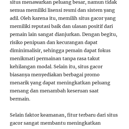
situs menawarkan peluang besar, namun tidak
semua memiliki lisensi resmi dan sistem yang
adil. Oleh karena itu, memilih situs gacor yang
memiliki reputasi baik dan ulasan positif dari
pemain lain sangat dianjurkan. Dengan begitu,
risiko penipuan dan kecurangan dapat
diminimalisir, sehingga pemain dapat fokus
menikmati permainan tanpa rasa takut
kehilangan modal. Selain itu, situs gacor
biasanya menyediakan berbagai promo
menarik yang dapat meningkatkan peluang
menang dan menambah keseruan saat
bermain.
Selain faktor keamanan, fitur terbaru dari situs
gacor sangat membantu meningkatkan