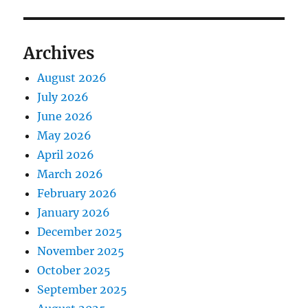
Archives
August 2026
July 2026
June 2026
May 2026
April 2026
March 2026
February 2026
January 2026
December 2025
November 2025
October 2025
September 2025