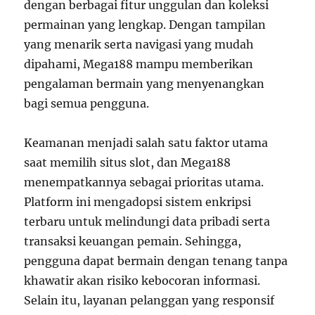
dengan berbagai fitur unggulan dan koleksi
permainan yang lengkap. Dengan tampilan
yang menarik serta navigasi yang mudah
dipahami, Mega188 mampu memberikan
pengalaman bermain yang menyenangkan
bagi semua pengguna.
Keamanan menjadi salah satu faktor utama
saat memilih situs slot, dan Mega188
menempatkannya sebagai prioritas utama.
Platform ini mengadopsi sistem enkripsi
terbaru untuk melindungi data pribadi serta
transaksi keuangan pemain. Sehingga,
pengguna dapat bermain dengan tenang tanpa
khawatir akan risiko kebocoran informasi.
Selain itu, layanan pelanggan yang responsif