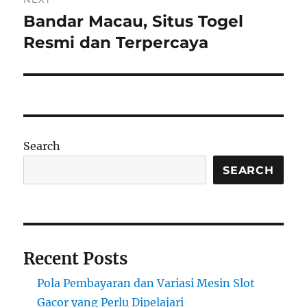
Bandar Macau, Situs Togel
Next
post:
Resmi dan Terpercaya
Search
SEARCH
Recent Posts
Pola Pembayaran dan Variasi Mesin Slot
Gacor yang Perlu Dipelajari