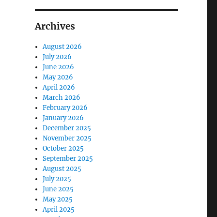
Archives
August 2026
July 2026
June 2026
May 2026
April 2026
March 2026
February 2026
January 2026
December 2025
November 2025
October 2025
September 2025
August 2025
July 2025
June 2025
May 2025
April 2025