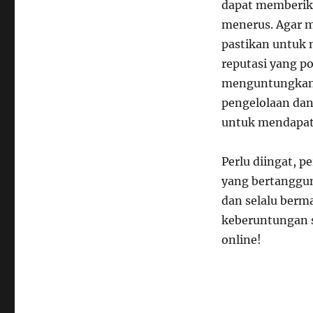
dapat memberika
menerus. Agar 
pastikan untuk 
reputasi yang po
menguntungkan.
pengelolaan da
untuk mendapat
Perlu diingat, p
yang bertanggu
dan selalu berm
keberuntungan s
online!