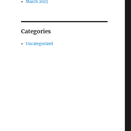
March 2025
Categories
Uncategorized