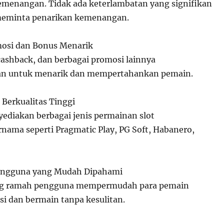
emenangan. Tidak ada keterlambatan yang signifikan
meminta penarikan kemenangan.
mosi dan Bonus Menarik
cashback, dan berbagai promosi lainnya
kan untuk menarik dan mempertahankan pemain.
n Berkualitas Tinggi
yediakan berbagai jenis permainan slot
rnama seperti Pragmatic Play, PG Soft, Habanero,
engguna yang Mudah Dipahami
ang ramah pengguna mempermudah para pemain
si dan bermain tanpa kesulitan.