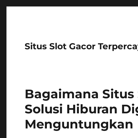
Situs Slot Gacor Terperc
Bagaimana Situs 
Solusi Hiburan Di
Menguntungkan