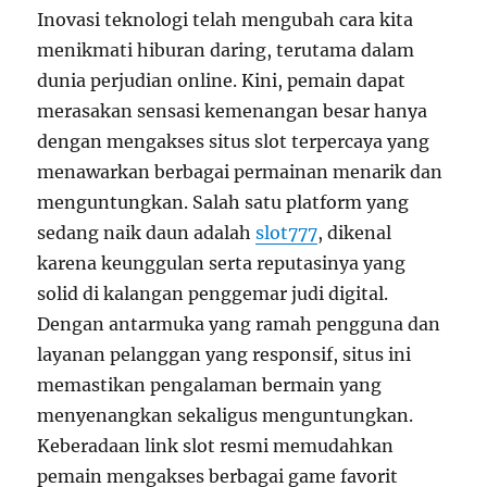
Inovasi teknologi telah mengubah cara kita
menikmati hiburan daring, terutama dalam
dunia perjudian online. Kini, pemain dapat
merasakan sensasi kemenangan besar hanya
dengan mengakses situs slot terpercaya yang
menawarkan berbagai permainan menarik dan
menguntungkan. Salah satu platform yang
sedang naik daun adalah
slot777
, dikenal
karena keunggulan serta reputasinya yang
solid di kalangan penggemar judi digital.
Dengan antarmuka yang ramah pengguna dan
layanan pelanggan yang responsif, situs ini
memastikan pengalaman bermain yang
menyenangkan sekaligus menguntungkan.
Keberadaan link slot resmi memudahkan
pemain mengakses berbagai game favorit