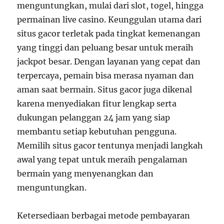
menguntungkan, mulai dari slot, togel, hingga
permainan live casino. Keunggulan utama dari
situs gacor terletak pada tingkat kemenangan
yang tinggi dan peluang besar untuk meraih
jackpot besar. Dengan layanan yang cepat dan
terpercaya, pemain bisa merasa nyaman dan
aman saat bermain. Situs gacor juga dikenal
karena menyediakan fitur lengkap serta
dukungan pelanggan 24 jam yang siap
membantu setiap kebutuhan pengguna.
Memilih situs gacor tentunya menjadi langkah
awal yang tepat untuk meraih pengalaman
bermain yang menyenangkan dan
menguntungkan.
Ketersediaan berbagai metode pembayaran