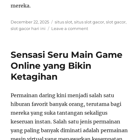
mereka.
Posted
Tags
December 22, 2025
situs slot
,
situs slot gacor
,
slot gacor
,
on
on
slot gacor hari ini
Leave a comment
Tren
Baru
dalam
Sensasi Seru Main Game
Sistem
Keamanan
Online yang Bikin
Data
Ketagihan
Situs
Gacor
Permainan daring kini menjadi salah satu
hiburan favorit banyak orang, terutama bagi
mereka yang suka tantangan sekaligus
keseruan instan. Salah satu jenis permainan
yang paling banyak diminati adalah permainan
mesin virtual yang menawarkan kesempatan