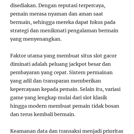
disediakan. Dengan reputasi terpercaya,
pemain merasa nyaman dan aman saat
bermain, sehingga mereka dapat fokus pada
strategi dan menikmati pengalaman bermain
yang menyenangkan.
Faktor utama yang membuat situs slot gacor
diminati adalah peluang jackpot besar dan
pembayaran yang cepat. Sistem permainan
yang adil dan transparan memberikan
kepercayaan kepada pemain. Selain itu, variasi
game yang lengkap mulai dari slot klasik
hingga modern membuat pemain tidak bosan
dan terus kembali bermain.
Keamanan data dan transaksi menjadi prioritas