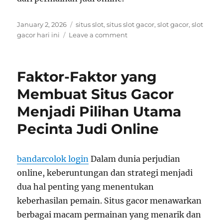
Posted
Tags
January 2, 2026
situs slot
,
situs slot gacor
,
slot gacor
,
slot
on
on
gacor hari ini
Leave a comment
Peluang
Kemenangan
dari
Faktor-Faktor yang
Berbagai
Jenis
Membuat Situs Gacor
Permainan
Menjadi Pilihan Utama
di
Situs
Pecinta Judi Online
Gacor
bandarcolok login
Dalam dunia perjudian
online, keberuntungan dan strategi menjadi
dua hal penting yang menentukan
keberhasilan pemain. Situs gacor menawarkan
berbagai macam permainan yang menarik dan