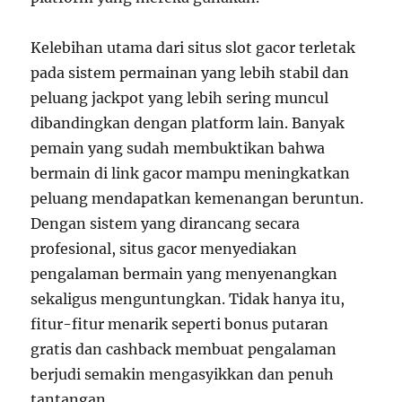
Kelebihan utama dari situs slot gacor terletak
pada sistem permainan yang lebih stabil dan
peluang jackpot yang lebih sering muncul
dibandingkan dengan platform lain. Banyak
pemain yang sudah membuktikan bahwa
bermain di link gacor mampu meningkatkan
peluang mendapatkan kemenangan beruntun.
Dengan sistem yang dirancang secara
profesional, situs gacor menyediakan
pengalaman bermain yang menyenangkan
sekaligus menguntungkan. Tidak hanya itu,
fitur-fitur menarik seperti bonus putaran
gratis dan cashback membuat pengalaman
berjudi semakin mengasyikkan dan penuh
tantangan.