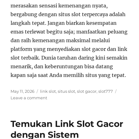
merasakan sensasi kemenangan nyata,
bergabung dengan situs slot terpercaya adalah
langkah tepat. Jangan biarkan kesempatan
emas terlewat begitu saja; manfaatkan peluang
dan raih kemenangan maksimal melalui
platform yang menyediakan slot gacor dan link
slot terbaik. Dunia taruhan daring kini semakin
menarik, dan keberuntungan bisa datang
kapan saja saat Anda memilih situs yang tepat.
Posted
Tags
May 11, 2026
link slot
,
situs slot
,
slot gacor
,
slot777
on
on
Leave a comment
Raih
Profit
Fantastis
Temukan Link Slot Gacor
di
Situs
dengan Sistem
Slot777