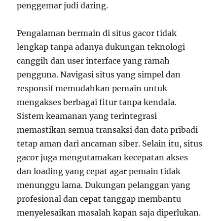
penggemar judi daring.
Pengalaman bermain di situs gacor tidak
lengkap tanpa adanya dukungan teknologi
canggih dan user interface yang ramah
pengguna. Navigasi situs yang simpel dan
responsif memudahkan pemain untuk
mengakses berbagai fitur tanpa kendala.
Sistem keamanan yang terintegrasi
memastikan semua transaksi dan data pribadi
tetap aman dari ancaman siber. Selain itu, situs
gacor juga mengutamakan kecepatan akses
dan loading yang cepat agar pemain tidak
menunggu lama. Dukungan pelanggan yang
profesional dan cepat tanggap membantu
menyelesaikan masalah kapan saja diperlukan.