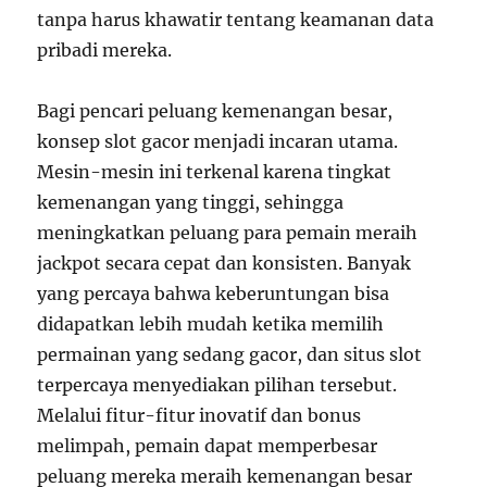
tanpa harus khawatir tentang keamanan data
pribadi mereka.
Bagi pencari peluang kemenangan besar,
konsep slot gacor menjadi incaran utama.
Mesin-mesin ini terkenal karena tingkat
kemenangan yang tinggi, sehingga
meningkatkan peluang para pemain meraih
jackpot secara cepat dan konsisten. Banyak
yang percaya bahwa keberuntungan bisa
didapatkan lebih mudah ketika memilih
permainan yang sedang gacor, dan situs slot
terpercaya menyediakan pilihan tersebut.
Melalui fitur-fitur inovatif dan bonus
melimpah, pemain dapat memperbesar
peluang mereka meraih kemenangan besar