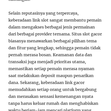
Selain reputasinya yang terpercaya,
keberadaan link slot sangat membantu pemain
dalam mengakses berbagai jenis permainan
dari berbagai provider ternama. Situs slot gacor
biasanya menawarkan berbagai pilihan tema
dan fitur yang lengkap, sehingga pemain tidak
pernah merasa bosan. Keamanan data dan
transaksi juga menjadi prioritas utama,
memastikan setiap pemain merasa nyaman
saat melakukan deposit maupun penarikan
dana. Sekarang, keberadaan link gacor
memudahkan setiap orang untuk bergabung
dan merasakan sensasi kemenangan nyata
tanpa harus keluar rumah dan menghabiskan
waktu berjam-jam mencari platform yang