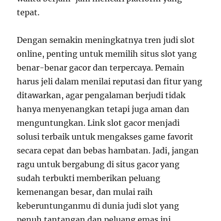
tepat.
Dengan semakin meningkatnya tren judi slot
online, penting untuk memilih situs slot yang
benar-benar gacor dan terpercaya. Pemain
harus jeli dalam menilai reputasi dan fitur yang
ditawarkan, agar pengalaman berjudi tidak
hanya menyenangkan tetapi juga aman dan
menguntungkan. Link slot gacor menjadi
solusi terbaik untuk mengakses game favorit
secara cepat dan bebas hambatan. Jadi, jangan
ragu untuk bergabung di situs gacor yang
sudah terbukti memberikan peluang
kemenangan besar, dan mulai raih
keberuntunganmu di dunia judi slot yang
penuh tantangan dan peluang emas ini.