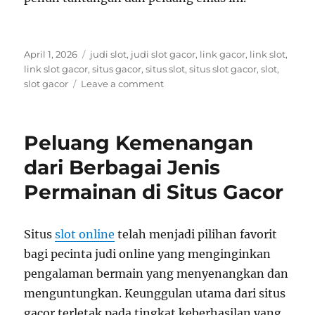
Posted
Tags
April 1, 2026
judi slot
,
judi slot gacor
,
link gacor
,
link slot
,
on
link slot gacor
,
situs gacor
,
situs slot
,
situs slot gacor
,
slot
,
on
slot gacor
Leave a comment
Temukan
Link
Slot
Peluang Kemenangan
Gacor
dengan
dari Berbagai Jenis
Sistem
Permainan di Situs Gacor
Pembayaran
Cepat
Situs
slot online
telah menjadi pilihan favorit
bagi pecinta judi online yang menginginkan
pengalaman bermain yang menyenangkan dan
menguntungkan. Keunggulan utama dari situs
gacor terletak pada tingkat keberhasilan yang