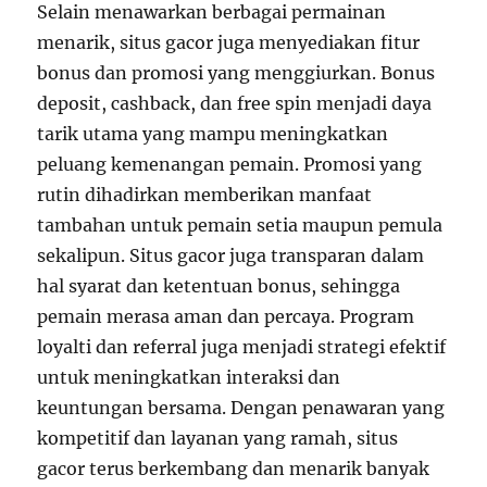
Selain menawarkan berbagai permainan
menarik, situs gacor juga menyediakan fitur
bonus dan promosi yang menggiurkan. Bonus
deposit, cashback, dan free spin menjadi daya
tarik utama yang mampu meningkatkan
peluang kemenangan pemain. Promosi yang
rutin dihadirkan memberikan manfaat
tambahan untuk pemain setia maupun pemula
sekalipun. Situs gacor juga transparan dalam
hal syarat dan ketentuan bonus, sehingga
pemain merasa aman dan percaya. Program
loyalti dan referral juga menjadi strategi efektif
untuk meningkatkan interaksi dan
keuntungan bersama. Dengan penawaran yang
kompetitif dan layanan yang ramah, situs
gacor terus berkembang dan menarik banyak