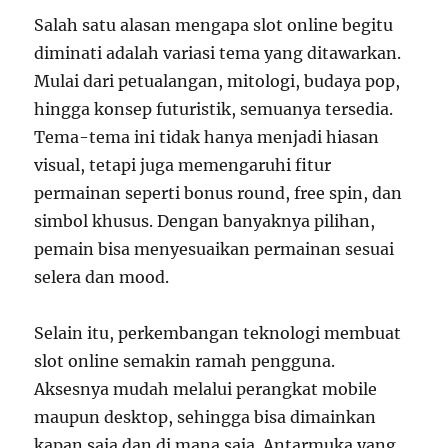
Salah satu alasan mengapa slot online begitu
diminati adalah variasi tema yang ditawarkan.
Mulai dari petualangan, mitologi, budaya pop,
hingga konsep futuristik, semuanya tersedia.
Tema-tema ini tidak hanya menjadi hiasan
visual, tetapi juga memengaruhi fitur
permainan seperti bonus round, free spin, dan
simbol khusus. Dengan banyaknya pilihan,
pemain bisa menyesuaikan permainan sesuai
selera dan mood.
Selain itu, perkembangan teknologi membuat
slot online semakin ramah pengguna.
Aksesnya mudah melalui perangkat mobile
maupun desktop, sehingga bisa dimainkan
kapan saja dan di mana saja. Antarmuka yang