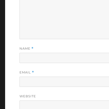
NAME
*
EMAIL
*
WEBSITE