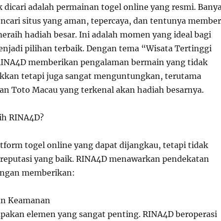
k dicari adalah permainan togel online yang resmi. Bany
cari situs yang aman, tepercaya, dan tentunya member
eraih hadiah besar. Ini adalah momen yang ideal bagi
njadi pilihan terbaik. Dengan tema “Wisata Tertinggi
 RINA4D memberikan pengalaman bermain yang tidak
kkan tetapi juga sangat menguntungkan, terutama
an Toto Macau yang terkenal akan hadiah besarnya.
ih RINA4D?
tform togel online yang dapat dijangkau, tetapi tidak
 reputasi yang baik. RINA4D menawarkan pendekatan
engan memberikan:
dan Keamanan
akan elemen yang sangat penting. RINA4D beroperasi