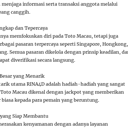
n menjaga informasi serta transaksi anggota melalui
yang canggih.
engkap dan Tepercaya
nya memfokuskan diri pada Toto Macau, tetapi juga
bagai pasaran terpercaya seperti Singapore, Hongkong,
ang. Semua pasaran dikelola dengan prinsip keadilan, da
apat diverifikasi secara langsung.
Besar yang Menarik
 tarik utama RINA4D adalah hadiah-hadiah yang sangat
, Toto Macau dikenal dengan jackpot yang memberikan
 biasa kepada para pemain yang beruntung.
 yang Siap Membantu
merasakan kenyamanan dengan adanya layanan