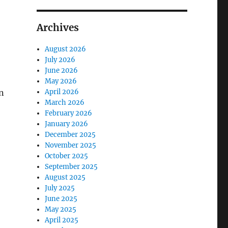
Archives
August 2026
July 2026
June 2026
May 2026
n
April 2026
March 2026
February 2026
January 2026
December 2025
November 2025
October 2025
September 2025
August 2025
July 2025
June 2025
May 2025
April 2025