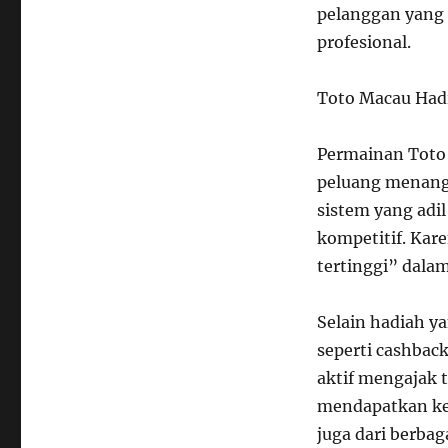
pelanggan yang
profesional.
Toto Macau Had
Permainan Toto 
peluang menang 
sistem yang adi
kompetitif. Kar
tertinggi” dalam
Selain hadiah 
seperti cashback
aktif mengajak 
mendapatkan keu
juga dari berbag