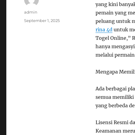
yang kini banya
Author
admin
pemain yang men
Posted
September 1, 2025
peluang untuk m
on
rina 4d
untuk me
Togel Online,”
hanya mengasyi
melalui permain
Mengapa Memil
Ada berbagai pla
semua memiliki
yang berbeda d
Lisensi Resmi 
Keamanan merup