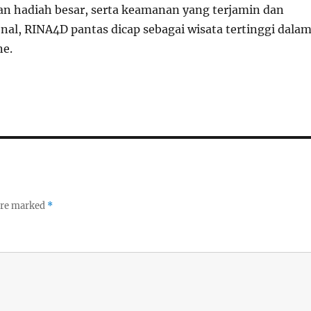
 hadiah besar, serta keamanan yang terjamin dan
nal, RINA4D pantas dicap sebagai wisata tertinggi dala
ne.
 are marked
*