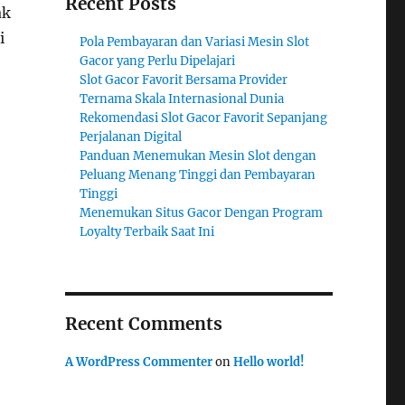
Recent Posts
ak
i
Pola Pembayaran dan Variasi Mesin Slot
Gacor yang Perlu Dipelajari
Slot Gacor Favorit Bersama Provider
Ternama Skala Internasional Dunia
Rekomendasi Slot Gacor Favorit Sepanjang
Perjalanan Digital
Panduan Menemukan Mesin Slot dengan
Peluang Menang Tinggi dan Pembayaran
Tinggi
Menemukan Situs Gacor Dengan Program
Loyalty Terbaik Saat Ini
Recent Comments
A WordPress Commenter
on
Hello world!