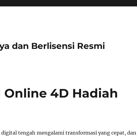
aya dan Berlisensi Resmi
l Online 4D Hadiah
n digital tengah mengalami transformasi yang cepat, dan