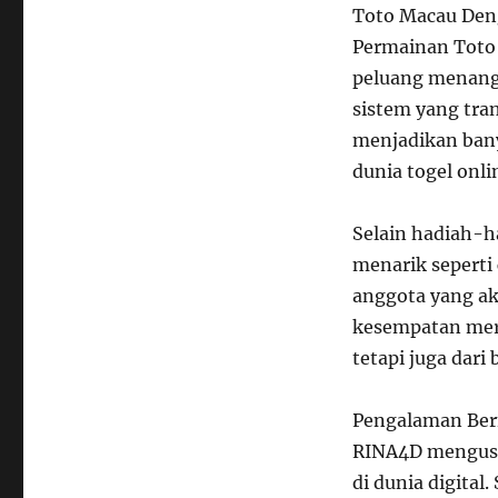
Toto Macau Den
Permainan Toto 
peluang menang 
sistem yang tran
menjadikan ban
dunia togel onli
Selain hadiah-
menarik seperti
anggota yang ak
kesempatan mer
tetapi juga dari
Pengalaman Berm
RINA4D mengusu
di dunia digital