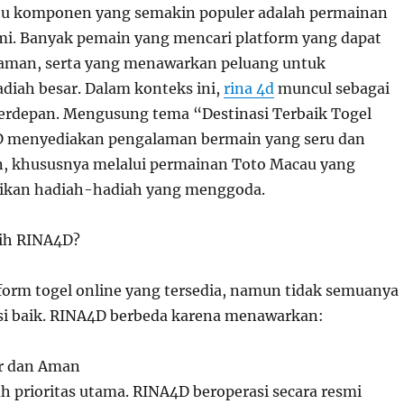
satu komponen yang semakin populer adalah permainan
smi. Banyak pemain yang mencari platform yang dapat
 aman, serta yang menawarkan peluang untuk
iah besar. Dalam konteks ini,
rina 4d
muncul sebagai
 terdepan. Mengusung tema “Destinasi Terbaik Togel
D menyediakan pengalaman bermain yang seru dan
 khususnya melalui permainan Toto Macau yang
jikan hadiah-hadiah yang menggoda.
ih RINA4D?
form togel online yang tersedia, namun tidak semuanya
si baik. RINA4D berbeda karena menawarkan:
ar dan Aman
 prioritas utama. RINA4D beroperasi secara resmi