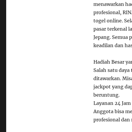
menawarkan had
profesional, RIN
togel online. S
pasar terkenal 
Jepang. Semua p
keadilan dan has
Hadiah Besar y
Salah satu daya
ditawarkan. Mis
jackpot yang d
beruntung.
Layanan 24 Jam
Anggota bisa m
profesional dan 