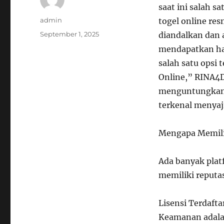
saat ini salah 
Author
admin
togel online re
Posted
September 1, 2025
diandalkan dan
on
mendapatkan had
salah satu opsi
Online,” RINA4
menguntungkan,
terkenal menya
Mengapa Memil
Ada banyak plat
memiliki reputa
Lisensi Terdaft
Keamanan adalah