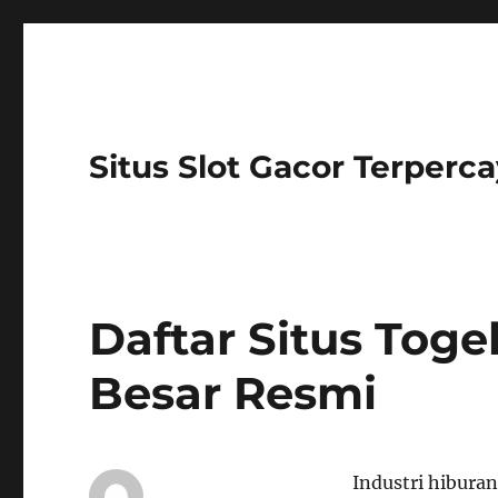
Situs Slot Gacor Terperc
Daftar Situs Toge
Besar Resmi
Industri hibura