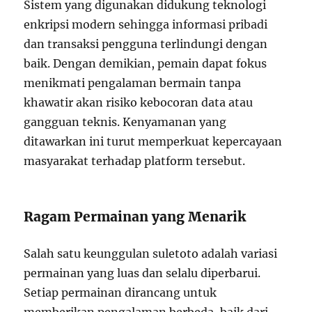
Sistem yang digunakan didukung teknologi
enkripsi modern sehingga informasi pribadi
dan transaksi pengguna terlindungi dengan
baik. Dengan demikian, pemain dapat fokus
menikmati pengalaman bermain tanpa
khawatir akan risiko kebocoran data atau
gangguan teknis. Kenyamanan yang
ditawarkan ini turut memperkuat kepercayaan
masyarakat terhadap platform tersebut.
Ragam Permainan yang Menarik
Salah satu keunggulan suletoto adalah variasi
permainan yang luas dan selalu diperbarui.
Setiap permainan dirancang untuk