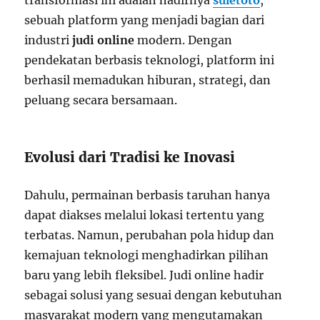
transformasi ini adalah hadirnya
suletoto
,
sebuah platform yang menjadi bagian dari
industri
judi online
modern. Dengan
pendekatan berbasis teknologi, platform ini
berhasil memadukan hiburan, strategi, dan
peluang secara bersamaan.
Evolusi dari Tradisi ke Inovasi
Dahulu, permainan berbasis taruhan hanya
dapat diakses melalui lokasi tertentu yang
terbatas. Namun, perubahan pola hidup dan
kemajuan teknologi menghadirkan pilihan
baru yang lebih fleksibel. Judi online hadir
sebagai solusi yang sesuai dengan kebutuhan
masyarakat modern yang mengutamakan