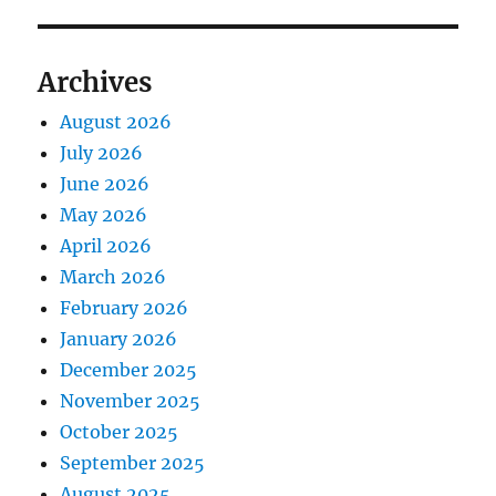
Archives
August 2026
July 2026
June 2026
May 2026
April 2026
March 2026
February 2026
January 2026
December 2025
November 2025
October 2025
September 2025
August 2025