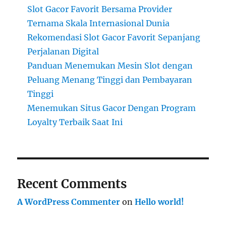
Slot Gacor Favorit Bersama Provider
Ternama Skala Internasional Dunia
Rekomendasi Slot Gacor Favorit Sepanjang
Perjalanan Digital
Panduan Menemukan Mesin Slot dengan
Peluang Menang Tinggi dan Pembayaran
Tinggi
Menemukan Situs Gacor Dengan Program
Loyalty Terbaik Saat Ini
Recent Comments
A WordPress Commenter
on
Hello world!