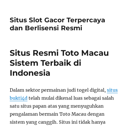
Situs Slot Gacor Terpercaya
dan Berlisensi Resmi
Situs Resmi Toto Macau
Sistem Terbaik di
Indonesia
Dalam sektor permainan judi togel digital,
situs
bukti4d
telah mulai dikenal luas sebagai salah
satu situs papan atas yang menyuguhkan
pengalaman bermain Toto Macau dengan
sistem yang canggih. Situs ini tidak hanya