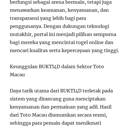
berfungsi sebagai arena bermain, tetapi juga
menawarkan keamanan, kenyamanan, dan
transparansi yang lebih bagi para
penggunanya. Dengan dukungan teknologi
mutakhir, portal ini menjadi pilihan sempurna
bagi mereka yang mencintai togel online dan
mencari kualitas serta kepercayaan yang tinggi.
Keunggulan BUKTI4D dalam Sektor Toto
Macau
Daya tarik utama dari BUKTI4D terletak pada
sistem yang dirancang guna menciptakan
kenyamanan dan permainan yang adil. Hasil
dari Toto Macau diumumkan secara resmi,
sehingga para pemain dapat menikmati