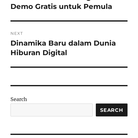
post:
Demo Gratis untuk Pemula
NEXT
Dinamika Baru dalam Dunia
Next
post:
Hiburan Digital
Search
SEARCH