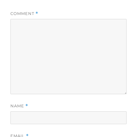
COMMENT
*
NAME
*
EMAIL
*