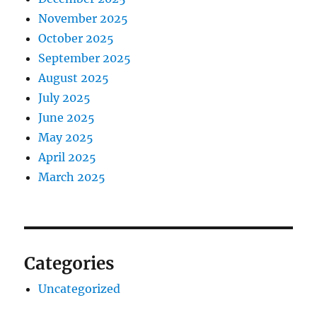
November 2025
October 2025
September 2025
August 2025
July 2025
June 2025
May 2025
April 2025
March 2025
Categories
Uncategorized