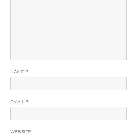
NAME
*
EMAIL
*
WEBSITE