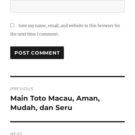
Save my name, email, and website in this browser for
the next time I comment.
Post
PREVIOUS
navigation
Main Toto Macau, Aman,
Previous
post:
Mudah, dan Seru
NEXT