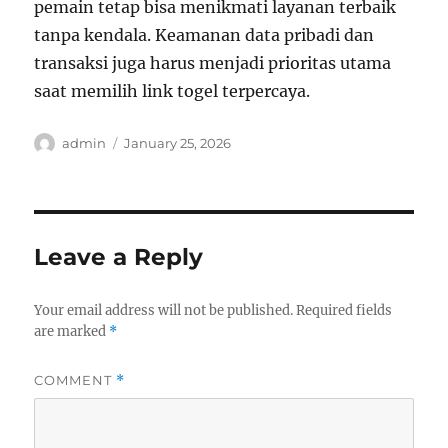
pemain tetap bisa menikmati layanan terbaik
tanpa kendala. Keamanan data pribadi dan
transaksi juga harus menjadi prioritas utama
saat memilih link togel terpercaya.
Author
Posted
admin
January 25, 2026
on
Leave a Reply
Your email address will not be published.
Required fields
are marked
*
COMMENT
*