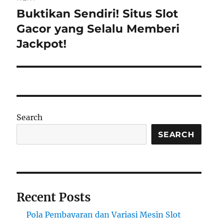
Buktikan Sendiri! Situs Slot
Next
post:
Gacor yang Selalu Memberi
Jackpot!
Search
SEARCH
Recent Posts
Pola Pembayaran dan Variasi Mesin Slot