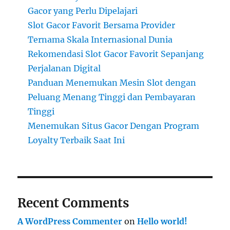
Gacor yang Perlu Dipelajari
Slot Gacor Favorit Bersama Provider
Ternama Skala Internasional Dunia
Rekomendasi Slot Gacor Favorit Sepanjang
Perjalanan Digital
Panduan Menemukan Mesin Slot dengan
Peluang Menang Tinggi dan Pembayaran
Tinggi
Menemukan Situs Gacor Dengan Program
Loyalty Terbaik Saat Ini
Recent Comments
A WordPress Commenter
on
Hello world!