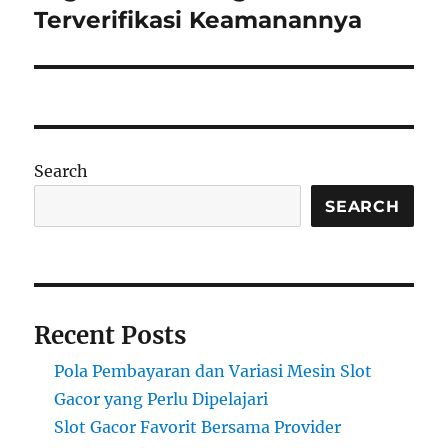
post:
Terverifikasi Keamanannya
Search
SEARCH
Recent Posts
Pola Pembayaran dan Variasi Mesin Slot
Gacor yang Perlu Dipelajari
Slot Gacor Favorit Bersama Provider