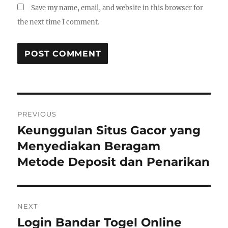
Save my name, email, and website in this browser for
the next time I comment.
Post
PREVIOUS
navigation
Keunggulan Situs Gacor yang
Previous
post:
Menyediakan Beragam
Metode Deposit dan Penarikan
NEXT
Login Bandar Togel Online
Next