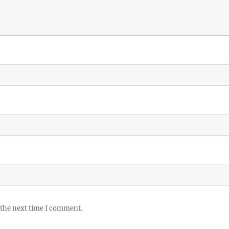
 the next time I comment.