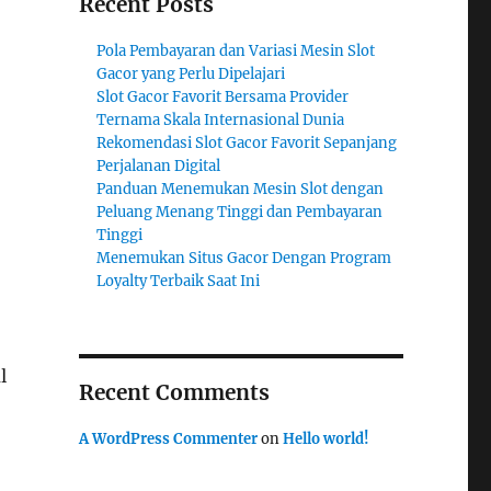
Recent Posts
Pola Pembayaran dan Variasi Mesin Slot
Gacor yang Perlu Dipelajari
Slot Gacor Favorit Bersama Provider
Ternama Skala Internasional Dunia
Rekomendasi Slot Gacor Favorit Sepanjang
Perjalanan Digital
Panduan Menemukan Mesin Slot dengan
Peluang Menang Tinggi dan Pembayaran
Tinggi
Menemukan Situs Gacor Dengan Program
Loyalty Terbaik Saat Ini
l
Recent Comments
A WordPress Commenter
on
Hello world!