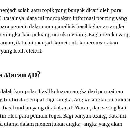
enjadi salah satu topik yang banyak dicari oleh para
. Pasalnya, data ini merupakan informasi penting yang
ara pemain dalam menganalisis hasil keluaran angka,
meningkatkan peluang untuk menang. Bagi mereka yang
aman, data ini menjadi kunci untuk merencanakan
yang lebih efektif.
ta Macau 4D?
dalah kumpulan hasil keluaran angka dari permainan
g terdiri dari empat digit angka. Angka-angka ini muncu
m hasil undian yang dilakukan di Macau, dan sering kali
utin oleh para pemain togel. Bagi banyak orang, data ini
nsi utama dalam menentukan angka-angka yang akan