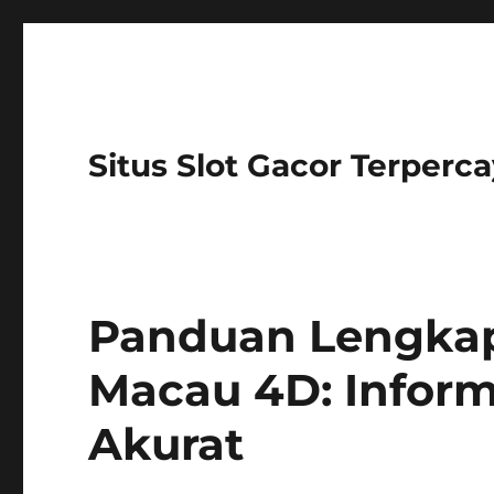
Situs Slot Gacor Terperc
Panduan Lengkap
Macau 4D: Inform
Akurat