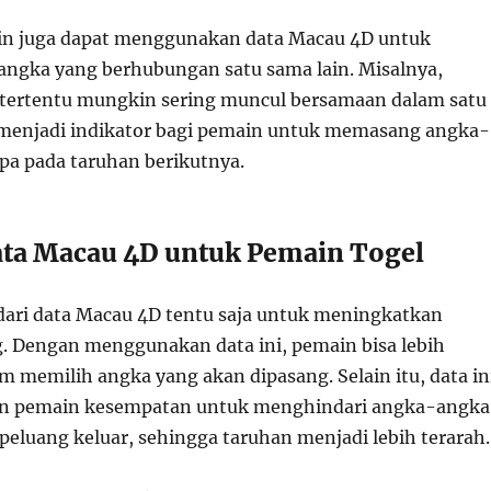
ain juga dapat menggunakan data Macau 4D untuk
ngka yang berhubungan satu sama lain. Misalnya,
tertentu mungkin sering muncul bersamaan dalam satu
a menjadi indikator bagi pemain untuk memasang angka-
pa pada taruhan berikutnya.
ta Macau 4D untuk Pemain Togel
ari data Macau 4D tentu saja untuk meningkatkan
 Dengan menggunakan data ini, pemain bisa lebih
am memilih angka yang akan dipasang. Selain itu, data in
n pemain kesempatan untuk menghindari angka-angka
peluang keluar, sehingga taruhan menjadi lebih terarah.