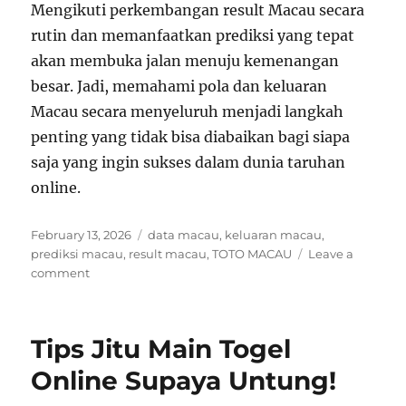
Mengikuti perkembangan result Macau secara
rutin dan memanfaatkan prediksi yang tepat
akan membuka jalan menuju kemenangan
besar. Jadi, memahami pola dan keluaran
Macau secara menyeluruh menjadi langkah
penting yang tidak bisa diabaikan bagi siapa
saja yang ingin sukses dalam dunia taruhan
online.
Posted
Tags
February 13, 2026
data macau
,
keluaran macau
,
on
prediksi macau
,
result macau
,
TOTO MACAU
Leave a
on
comment
Toto
Macau
dan
Tips Jitu Main Togel
Pentingnya
Catatan
Online Supaya Untung!
Permainan