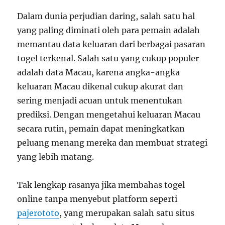
Dalam dunia perjudian daring, salah satu hal
yang paling diminati oleh para pemain adalah
memantau data keluaran dari berbagai pasaran
togel terkenal. Salah satu yang cukup populer
adalah data Macau, karena angka-angka
keluaran Macau dikenal cukup akurat dan
sering menjadi acuan untuk menentukan
prediksi. Dengan mengetahui keluaran Macau
secara rutin, pemain dapat meningkatkan
peluang menang mereka dan membuat strategi
yang lebih matang.
Tak lengkap rasanya jika membahas togel
online tanpa menyebut platform seperti
pajerototo
, yang merupakan salah satu situs