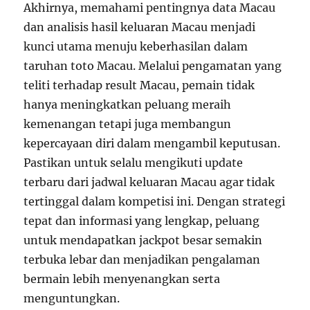
Akhirnya, memahami pentingnya data Macau
dan analisis hasil keluaran Macau menjadi
kunci utama menuju keberhasilan dalam
taruhan toto Macau. Melalui pengamatan yang
teliti terhadap result Macau, pemain tidak
hanya meningkatkan peluang meraih
kemenangan tetapi juga membangun
kepercayaan diri dalam mengambil keputusan.
Pastikan untuk selalu mengikuti update
terbaru dari jadwal keluaran Macau agar tidak
tertinggal dalam kompetisi ini. Dengan strategi
tepat dan informasi yang lengkap, peluang
untuk mendapatkan jackpot besar semakin
terbuka lebar dan menjadikan pengalaman
bermain lebih menyenangkan serta
menguntungkan.