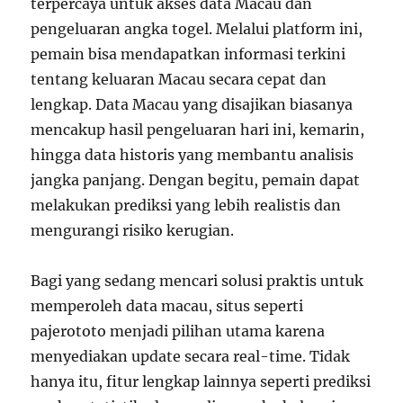
terpercaya untuk akses data Macau dan
pengeluaran angka togel. Melalui platform ini,
pemain bisa mendapatkan informasi terkini
tentang keluaran Macau secara cepat dan
lengkap. Data Macau yang disajikan biasanya
mencakup hasil pengeluaran hari ini, kemarin,
hingga data historis yang membantu analisis
jangka panjang. Dengan begitu, pemain dapat
melakukan prediksi yang lebih realistis dan
mengurangi risiko kerugian.
Bagi yang sedang mencari solusi praktis untuk
memperoleh data macau, situs seperti
pajerototo menjadi pilihan utama karena
menyediakan update secara real-time. Tidak
hanya itu, fitur lengkap lainnya seperti prediksi