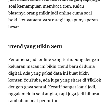
soal kemampuan membaca tren. Kalau
biasanya orang mikir judi online cuma soal
hoki, kenyataannya strategi juga punya peran
besar.
Trend yang Bikin Seru
Fenomena judi online yang terhubung dengan
keluaran macau ini bikin trend baru di dunia
digital. Ada yang pakai data ini buat bikin
konten YouTube, ada juga yang share di TikTok
dengan gaya santai. Kreatif banget kan? Jadi,
nggak melulu soal angka, tapi juga jadi hiburan
tambahan buat penonton.