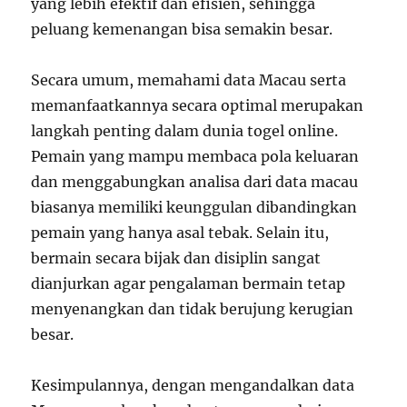
yang lebih efektif dan efisien, sehingga
peluang kemenangan bisa semakin besar.
Secara umum, memahami data Macau serta
memanfaatkannya secara optimal merupakan
langkah penting dalam dunia togel online.
Pemain yang mampu membaca pola keluaran
dan menggabungkan analisa dari data macau
biasanya memiliki keunggulan dibandingkan
pemain yang hanya asal tebak. Selain itu,
bermain secara bijak dan disiplin sangat
dianjurkan agar pengalaman bermain tetap
menyenangkan dan tidak berujung kerugian
besar.
Kesimpulannya, dengan mengandalkan data