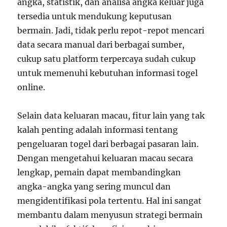
angka, statistik, dan analisa angka keluar juga
tersedia untuk mendukung keputusan
bermain. Jadi, tidak perlu repot-repot mencari
data secara manual dari berbagai sumber,
cukup satu platform terpercaya sudah cukup
untuk memenuhi kebutuhan informasi togel
online.
Selain data keluaran macau, fitur lain yang tak
kalah penting adalah informasi tentang
pengeluaran togel dari berbagai pasaran lain.
Dengan mengetahui keluaran macau secara
lengkap, pemain dapat membandingkan
angka-angka yang sering muncul dan
mengidentifikasi pola tertentu. Hal ini sangat
membantu dalam menyusun strategi bermain