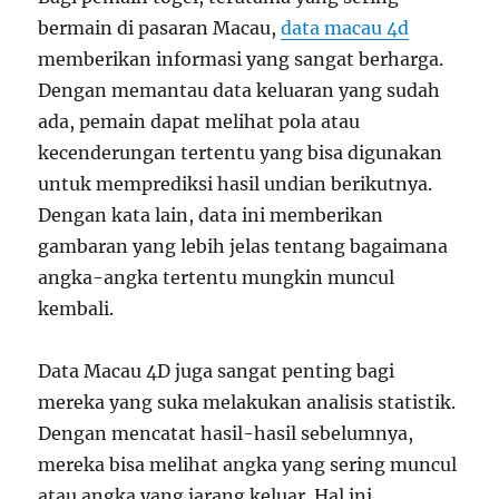
bermain di pasaran Macau,
data macau 4d
memberikan informasi yang sangat berharga.
Dengan memantau data keluaran yang sudah
ada, pemain dapat melihat pola atau
kecenderungan tertentu yang bisa digunakan
untuk memprediksi hasil undian berikutnya.
Dengan kata lain, data ini memberikan
gambaran yang lebih jelas tentang bagaimana
angka-angka tertentu mungkin muncul
kembali.
Data Macau 4D juga sangat penting bagi
mereka yang suka melakukan analisis statistik.
Dengan mencatat hasil-hasil sebelumnya,
mereka bisa melihat angka yang sering muncul
atau angka yang jarang keluar. Hal ini