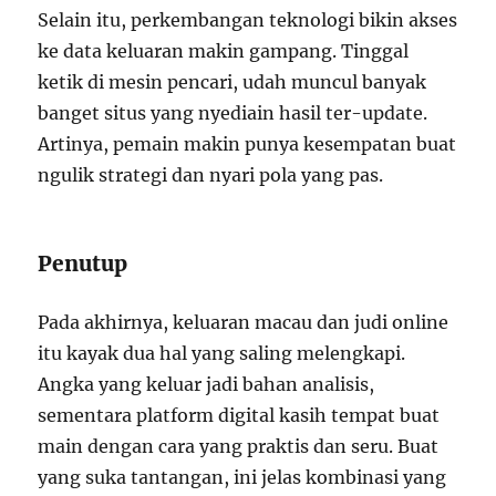
Selain itu, perkembangan teknologi bikin akses
ke data keluaran makin gampang. Tinggal
ketik di mesin pencari, udah muncul banyak
banget situs yang nyediain hasil ter-update.
Artinya, pemain makin punya kesempatan buat
ngulik strategi dan nyari pola yang pas.
Penutup
Pada akhirnya, keluaran macau dan judi online
itu kayak dua hal yang saling melengkapi.
Angka yang keluar jadi bahan analisis,
sementara platform digital kasih tempat buat
main dengan cara yang praktis dan seru. Buat
yang suka tantangan, ini jelas kombinasi yang