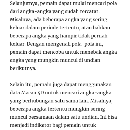
Selanjutnya, pemain dapat mulai mencari pola
dari angka-angka yang sudah tercatat.
Misalnya, ada beberapa angka yang sering
keluar dalam periode tertentu, atau bahkan
beberapa angka yang hampir tidak pernah
keluar. Dengan mengenali pola-pola ini,
pemain dapat mencoba untuk menebak angka-
angka yang mungkin muncul di undian
berikutnya.
Selain itu, pemain juga dapat menggunakan
data Macau 4D untuk mencari angka-angka
yang berhubungan satu sama lain. Misalnya,
beberapa angka tertentu mungkin sering
muncul bersamaan dalam satu undian. Ini bisa
menjadi indikator bagi pemain untuk