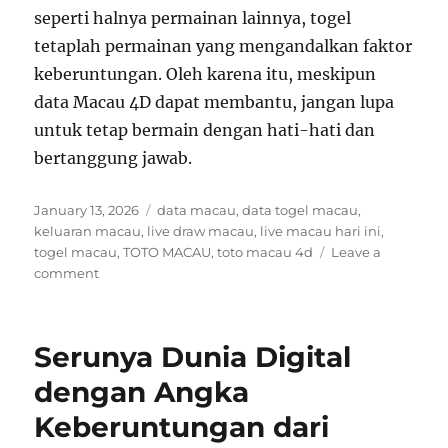
seperti halnya permainan lainnya, togel
tetaplah permainan yang mengandalkan faktor
keberuntungan. Oleh karena itu, meskipun
data Macau 4D dapat membantu, jangan lupa
untuk tetap bermain dengan hati-hati dan
bertanggung jawab.
Posted
Tags
January 13, 2026
data macau
,
data togel macau
,
on
keluaran macau
,
live draw macau
,
live macau hari ini
,
togel macau
,
TOTO MACAU
,
toto macau 4d
Leave a
on
comment
Panduan
Lengkap
Tentang
Serunya Dunia Digital
Data
Macau
dengan Angka
4D:
Keberuntungan dari
Informasi
Terbaru