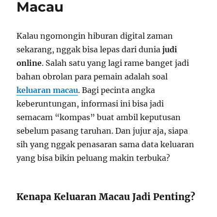
Macau
dan
Akurat
Kalau ngomongin hiburan digital zaman
sekarang, nggak bisa lepas dari dunia
judi
online
. Salah satu yang lagi rame banget jadi
bahan obrolan para pemain adalah soal
keluaran macau
. Bagi pecinta angka
keberuntungan, informasi ini bisa jadi
semacam “kompas” buat ambil keputusan
sebelum pasang taruhan. Dan jujur aja, siapa
sih yang nggak penasaran sama data keluaran
yang bisa bikin peluang makin terbuka?
Kenapa Keluaran Macau Jadi Penting?