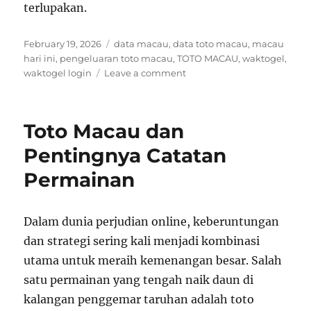
terlupakan.
Posted
Tags
February 19, 2026
data macau
,
data toto macau
,
macau
on
hari ini
,
pengeluaran toto macau
,
TOTO MACAU
,
waktogel
,
on
waktogel login
Leave a comment
Toto
Macau:
Apa
Toto Macau dan
yang
Membuatnya
Pentingnya Catatan
Menarik
Permainan
bagi
Pemain
Data
Dalam dunia perjudian online, keberuntungan
dan strategi sering kali menjadi kombinasi
utama untuk meraih kemenangan besar. Salah
satu permainan yang tengah naik daun di
kalangan penggemar taruhan adalah toto