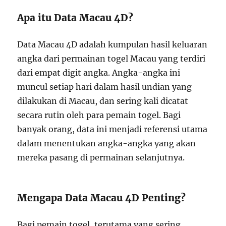
Apa itu Data Macau 4D?
Data Macau 4D adalah kumpulan hasil keluaran
angka dari permainan togel Macau yang terdiri
dari empat digit angka. Angka-angka ini
muncul setiap hari dalam hasil undian yang
dilakukan di Macau, dan sering kali dicatat
secara rutin oleh para pemain togel. Bagi
banyak orang, data ini menjadi referensi utama
dalam menentukan angka-angka yang akan
mereka pasang di permainan selanjutnya.
Mengapa Data Macau 4D Penting?
Bagi pemain togel, terutama yang sering