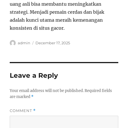
uang asli bisa membantu meningkatkan
strategi. Menjadi pemain cerdas dan bijak
adalah kunci utama meraih kemenangan
konsisten di situs gacor.
Author
Posted
admin
December 17, 2025
on
Leave a Reply
Your email address will not be published.
Required fields
are marked
*
COMMENT
*