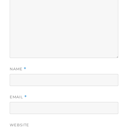
NAME
*
EMAIL
*
WEBSITE