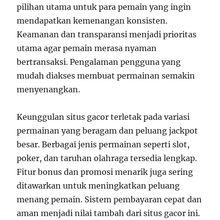
pilihan utama untuk para pemain yang ingin
mendapatkan kemenangan konsisten.
Keamanan dan transparansi menjadi prioritas
utama agar pemain merasa nyaman
bertransaksi. Pengalaman pengguna yang
mudah diakses membuat permainan semakin
menyenangkan.
Keunggulan situs gacor terletak pada variasi
permainan yang beragam dan peluang jackpot
besar. Berbagai jenis permainan seperti slot,
poker, dan taruhan olahraga tersedia lengkap.
Fitur bonus dan promosi menarik juga sering
ditawarkan untuk meningkatkan peluang
menang pemain. Sistem pembayaran cepat dan
aman menjadi nilai tambah dari situs gacor ini.