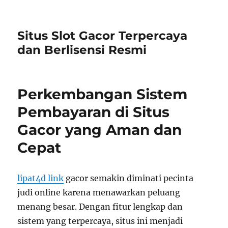
Situs Slot Gacor Terpercaya
dan Berlisensi Resmi
Perkembangan Sistem
Pembayaran di Situs
Gacor yang Aman dan
Cepat
lipat4d link
gacor semakin diminati pecinta
judi online karena menawarkan peluang
menang besar. Dengan fitur lengkap dan
sistem yang terpercaya, situs ini menjadi