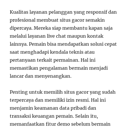
Kualitas layanan pelanggan yang responsif dan
profesional membuat situs gacor semakin
dipercaya. Mereka siap membantu kapan saja
melalui layanan live chat maupun kontak
lainnya. Pemain bisa mendapatkan solusi cepat
saat menghadapi kendala teknis atau
pertanyaan terkait permainan. Hal ini
memastikan pengalaman bermain menjadi
lancar dan menyenangkan.
Penting untuk memilih situs gacor yang sudah
terpercaya dan memiliki izin resmi. Hal ini
menjamin keamanan data pribadi dan
transaksi keuangan pemain. Selain itu,
memanfaatkan fitur demo sebelum bermain