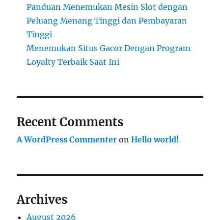
Panduan Menemukan Mesin Slot dengan
Peluang Menang Tinggi dan Pembayaran
Tinggi
Menemukan Situs Gacor Dengan Program
Loyalty Terbaik Saat Ini
Recent Comments
A WordPress Commenter
on
Hello world!
Archives
August 2026