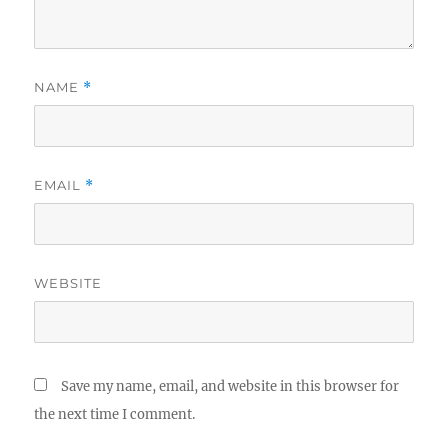
NAME
*
EMAIL
*
WEBSITE
Save my name, email, and website in this browser for
the next time I comment.