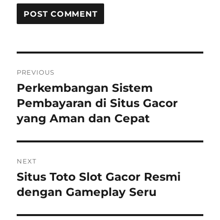
Post
PREVIOUS
navigation
Perkembangan Sistem
Previous
post:
Pembayaran di Situs Gacor
yang Aman dan Cepat
NEXT
Situs Toto Slot Gacor Resmi
Next
post:
dengan Gameplay Seru