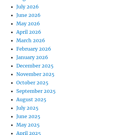
July 2026
June 2026
May 2026
April 2026
March 2026
February 2026
January 2026
December 2025
November 2025
October 2025
September 2025
August 2025
July 2025
June 2025
May 2025
April 2025