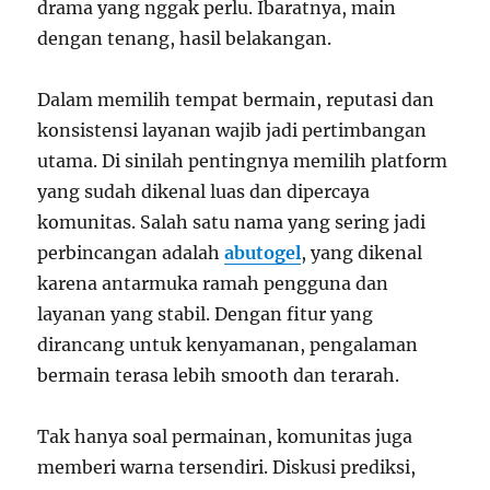
drama yang nggak perlu. Ibaratnya, main
dengan tenang, hasil belakangan.
Dalam memilih tempat bermain, reputasi dan
konsistensi layanan wajib jadi pertimbangan
utama. Di sinilah pentingnya memilih platform
yang sudah dikenal luas dan dipercaya
komunitas. Salah satu nama yang sering jadi
perbincangan adalah
abutogel
, yang dikenal
karena antarmuka ramah pengguna dan
layanan yang stabil. Dengan fitur yang
dirancang untuk kenyamanan, pengalaman
bermain terasa lebih smooth dan terarah.
Tak hanya soal permainan, komunitas juga
memberi warna tersendiri. Diskusi prediksi,