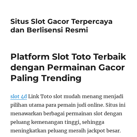
Situs Slot Gacor Terpercaya
dan Berlisensi Resmi
Platform Slot Toto Terbaik
dengan Permainan Gacor
Paling Trending
slot 4d
Link Toto slot mudah menang menjadi
pilihan utama para pemain judi online. Situs ini
menawarkan berbagai permainan slot dengan
peluang kemenangan tinggi, sehingga
meningkatkan peluang meraih jackpot besar.