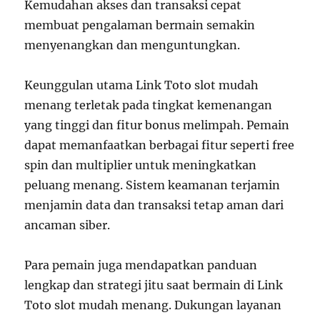
Kemudahan akses dan transaksi cepat
membuat pengalaman bermain semakin
menyenangkan dan menguntungkan.
Keunggulan utama Link Toto slot mudah
menang terletak pada tingkat kemenangan
yang tinggi dan fitur bonus melimpah. Pemain
dapat memanfaatkan berbagai fitur seperti free
spin dan multiplier untuk meningkatkan
peluang menang. Sistem keamanan terjamin
menjamin data dan transaksi tetap aman dari
ancaman siber.
Para pemain juga mendapatkan panduan
lengkap dan strategi jitu saat bermain di Link
Toto slot mudah menang. Dukungan layanan