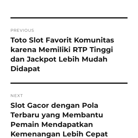
Post
PREVIOUS
navigation
Toto Slot Favorit Komunitas
Previous
post:
karena Memiliki RTP Tinggi
dan Jackpot Lebih Mudah
Didapat
NEXT
Slot Gacor dengan Pola
Next
post:
Terbaru yang Membantu
Pemain Mendapatkan
Kemenangan Lebih Cepat