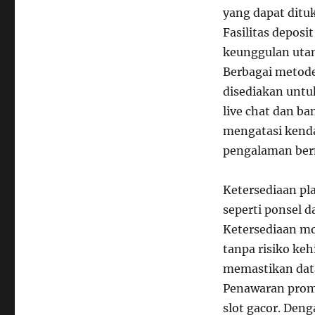
yang dapat ditu
Fasilitas depos
keunggulan uta
Berbagai metode
disediakan unt
live chat dan 
mengatasi kenda
pengalaman ber
Ketersediaan pla
seperti ponsel 
Ketersediaan m
tanpa risiko ke
memastikan data
Penawaran prom
slot gacor. Deng