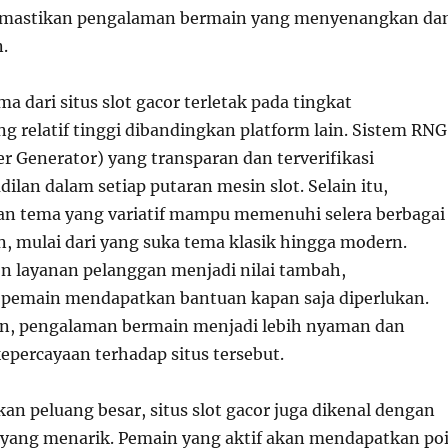
emastikan pengalaman bermain yang menyenangkan da
.
 dari situs slot gacor terletak pada tingkat
 relatif tinggi dibandingkan platform lain. Sistem RNG
Generator) yang transparan dan terverifikasi
lan dalam setiap putaran mesin slot. Selain itu,
an tema yang variatif mampu memenuhi selera berbagai
, mulai dari yang suka tema klasik hingga modern.
n layanan pelanggan menjadi nilai tambah,
emain mendapatkan bantuan kapan saja diperlukan.
n, pengalaman bermain menjadi lebih nyaman dan
percayaan terhadap situs tersebut.
an peluang besar, situs slot gacor juga dikenal dengan
 yang menarik. Pemain yang aktif akan mendapatkan po