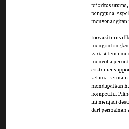
prioritas utama,
pengguna. Aspek
menyenangkan t
Inovasi terus d
menguntungkan.
variasi tema me
mencoba peruntu
customer suppor
selama bermain
mendapatkan ha
kompetitif. Pil
ini menjadi des
dari permainan s