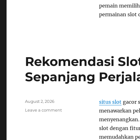
pemain memilih 
permainan slot
Rekomendasi Slot
Sepanjang Perjal
Posted
August 2, 2026
situs slot
gacor s
on
on
Leave a comment
menawarkan pel
Rekomendasi
menyenangkan. 
Slot
slot dengan fitu
Gacor
Favorit
memudahkan pem