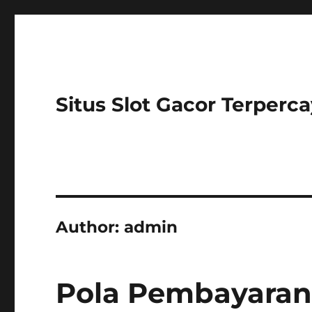
Situs Slot Gacor Terperc
Author:
admin
Pola Pembayaran 