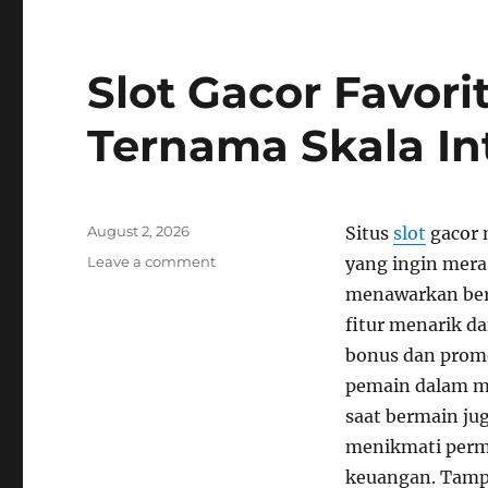
Slot Gacor Favori
Ternama Skala In
Posted
August 2, 2026
Situs
slot
gacor 
on
on
Leave a comment
yang ingin mera
Slot
menawarkan berb
Gacor
fitur menarik d
Favorit
Bersama
bonus dan promo
Provider
pemain dalam m
Ternama
saat bermain ju
Skala
Internasional
menikmati perma
Dunia
keuangan. Tamp