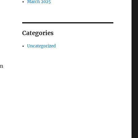
March 2025
Categories
Uncategorized
an