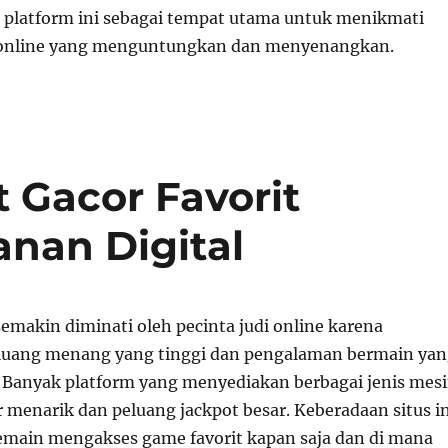
platform ini sebagai tempat utama untuk menikmati
 online yang menguntungkan dan menyenangkan.
 Gacor Favorit
anan Digital
emakin diminati oleh pecinta judi online karena
uang menang yang tinggi dan pengalaman bermain yan
Banyak platform yang menyediakan berbagai jenis mes
r menarik dan peluang jackpot besar. Keberadaan situs in
ain mengakses game favorit kapan saja dan di mana