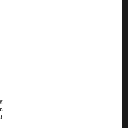
g
in
i