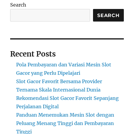
Search
SEARCH
Recent Posts
Pola Pembayaran dan Variasi Mesin Slot
Gacor yang Perlu Dipelajari
Slot Gacor Favorit Bersama Provider
Ternama Skala Internasional Dunia
Rekomendasi Slot Gacor Favorit Sepanjang
Perjalanan Digital
Panduan Menemukan Mesin Slot dengan
Peluang Menang Tinggi dan Pembayaran
Tinggi