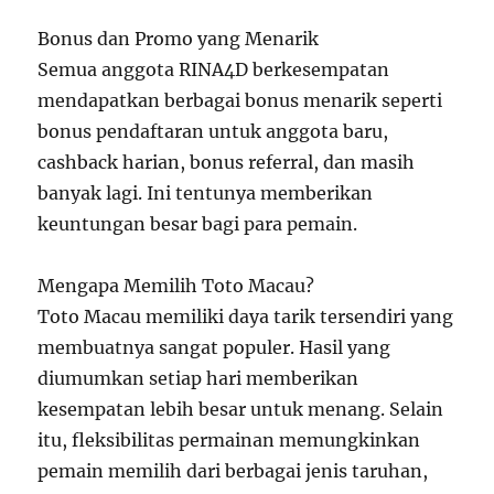
Bonus dan Promo yang Menarik
Semua anggota RINA4D berkesempatan
mendapatkan berbagai bonus menarik seperti
bonus pendaftaran untuk anggota baru,
cashback harian, bonus referral, dan masih
banyak lagi. Ini tentunya memberikan
keuntungan besar bagi para pemain.
Mengapa Memilih Toto Macau?
Toto Macau memiliki daya tarik tersendiri yang
membuatnya sangat populer. Hasil yang
diumumkan setiap hari memberikan
kesempatan lebih besar untuk menang. Selain
itu, fleksibilitas permainan memungkinkan
pemain memilih dari berbagai jenis taruhan,