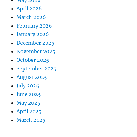
May 2026
April 2026
March 2026
February 2026
January 2026
December 2025
November 2025
October 2025
September 2025
August 2025
July 2025
June 2025
May 2025
April 2025
March 2025