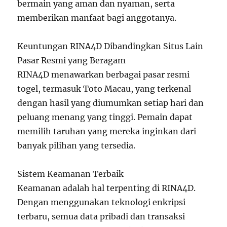
bermain yang aman dan nyaman, serta
memberikan manfaat bagi anggotanya.
Keuntungan RINA4D Dibandingkan Situs Lain
Pasar Resmi yang Beragam
RINA4D menawarkan berbagai pasar resmi
togel, termasuk Toto Macau, yang terkenal
dengan hasil yang diumumkan setiap hari dan
peluang menang yang tinggi. Pemain dapat
memilih taruhan yang mereka inginkan dari
banyak pilihan yang tersedia.
Sistem Keamanan Terbaik
Keamanan adalah hal terpenting di RINA4D.
Dengan menggunakan teknologi enkripsi
terbaru, semua data pribadi dan transaksi