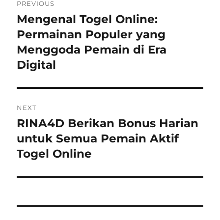
PREVIOUS
navigation
Mengenal Togel Online:
Previous
post:
Permainan Populer yang
Menggoda Pemain di Era
Digital
NEXT
RINA4D Berikan Bonus Harian
Next
post:
untuk Semua Pemain Aktif
Togel Online