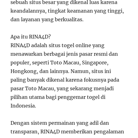
sebuah situs besar yang dikenal luas karena
keandalannya, tingkat keamanan yang tinggi,
dan layanan yang berkualitas.
Apa itu RINA4D?
RINA4D adalah situs togel online yang
menawarkan berbagai jenis pasar resmi dan
populer, seperti Toto Macau, Singapore,
Hongkong, dan lainnya. Namun, situs ini
paling banyak dikenal karena fokusnya pada
pasar Toto Macau, yang sekarang menjadi
pilihan utama bagi penggemar togel di
Indonesia.
Dengan sistem permainan yang adil dan
transparan, RINA4D memberikan pengalaman