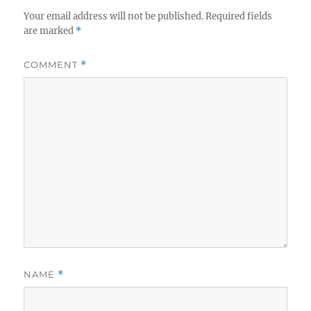
Your email address will not be published.
Required fields
are marked
*
COMMENT
*
NAME
*