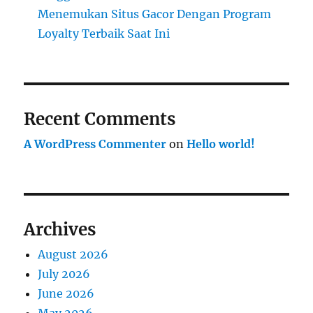
Menemukan Situs Gacor Dengan Program
Loyalty Terbaik Saat Ini
Recent Comments
A WordPress Commenter
on
Hello world!
Archives
August 2026
July 2026
June 2026