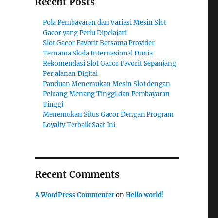
Recent Posts
Pola Pembayaran dan Variasi Mesin Slot
Gacor yang Perlu Dipelajari
Slot Gacor Favorit Bersama Provider
Ternama Skala Internasional Dunia
Rekomendasi Slot Gacor Favorit Sepanjang
Perjalanan Digital
Panduan Menemukan Mesin Slot dengan
Peluang Menang Tinggi dan Pembayaran
Tinggi
Menemukan Situs Gacor Dengan Program
Loyalty Terbaik Saat Ini
Recent Comments
A WordPress Commenter
on
Hello world!