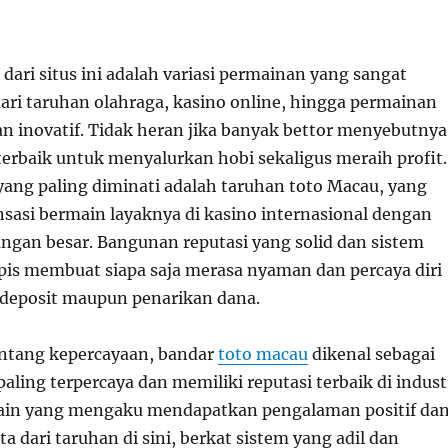
dari situs ini adalah variasi permainan yang sangat
dari taruhan olahraga, kasino online, hingga permainan
an inovatif. Tidak heran jika banyak bettor menyebutnya
terbaik untuk menyalurkan hobi sekaligus meraih profit.
 yang paling diminati adalah taruhan toto Macau, yang
asi bermain layaknya di kasino internasional dengan
gan besar. Bangunan reputasi yang solid dan sistem
is membuat siapa saja merasa nyaman dan percaya diri
deposit maupun penarikan dana.
tentang kepercayaan, bandar
toto macau
dikenal sebagai
paling terpercaya dan memiliki reputasi terbaik di indust
main yang mengaku mendapatkan pengalaman positif da
 dari taruhan di sini, berkat sistem yang adil dan