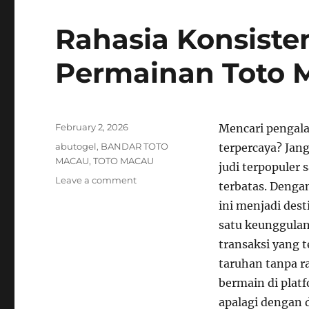
Rahasia Konsisten
Permainan Toto 
Posted
February 2, 2026
Mencari pengal
on
Tags
abutogel
,
BANDAR TOTO
terpercaya? Jan
MACAU
,
TOTO MACAU
judi terpopuler
on
Leave a comment
terbatas. Denga
Rahasia
ini menjadi dest
Konsistensi
Profit
satu keunggula
di
transaksi yang t
Permainan
taruhan tanpa 
Toto
Macau
bermain di plat
apalagi dengan