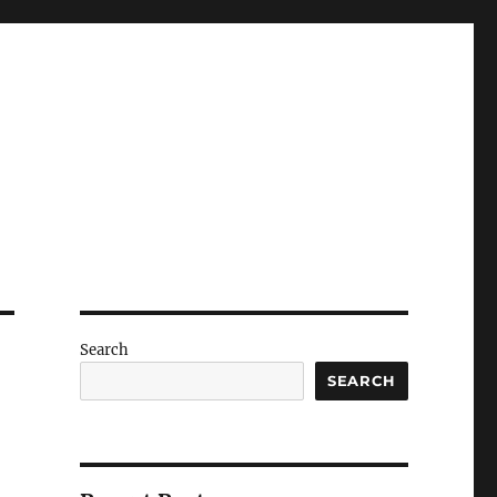
Search
SEARCH