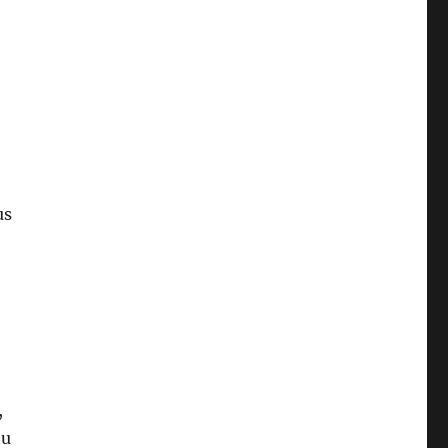
us
,
tu