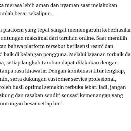
ka merasa lebih aman dan nyaman saat melakukan
umlah besar sekalipun.
an platform yang tepat sangat memengaruhi keberhasila
untungan maksimal dari taruhan online. Saat memilih
ikan bahwa platform tersebut berlisensi resmi dan
i baik di kalangan pengguna. Melalui layanan terbaik da
ya, setiap langkah taruhan dapat dilakukan dengan
 tanpa rasa khawatir. Dengan kombinasi fitur lengkap,
in, serta dukungan customer service profesional,
leh hasil optimal semakin terbuka lebar. Jadi, jangan
abung dan rasakan sendiri sensasi kemenangan yang
tungan besar setiap hari.