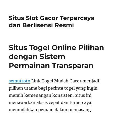
Situs Slot Gacor Terpercaya
dan Berlisensi Resmi
Situs Togel Online Pilihan
dengan Sistem
Permainan Transparan
semuttoto
Link Togel Mudah Gacor menjadi
pilihan utama bagi pecinta togel yang ingin
meraih kemenangan konsisten. Situs ini
menawarkan akses cepat dan terpercaya,
memudahkan pemain dalam memasang