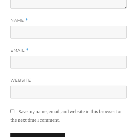
NAME
*
EMAIL
*
WEBSITE
Save my name, email, and website in this browser for
the next time I comment.