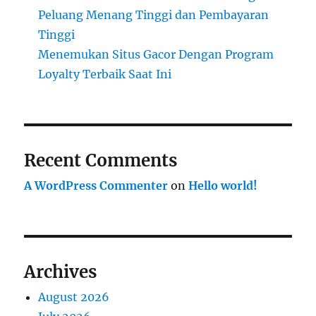
Peluang Menang Tinggi dan Pembayaran
Tinggi
Menemukan Situs Gacor Dengan Program
Loyalty Terbaik Saat Ini
Recent Comments
A WordPress Commenter
on
Hello world!
Archives
August 2026