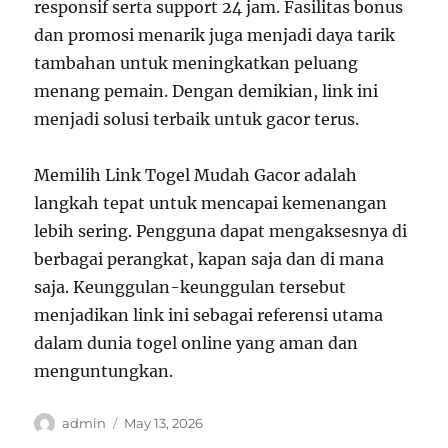
responsif serta support 24 jam. Fasilitas bonus
dan promosi menarik juga menjadi daya tarik
tambahan untuk meningkatkan peluang
menang pemain. Dengan demikian, link ini
menjadi solusi terbaik untuk gacor terus.
Memilih Link Togel Mudah Gacor adalah
langkah tepat untuk mencapai kemenangan
lebih sering. Pengguna dapat mengaksesnya di
berbagai perangkat, kapan saja dan di mana
saja. Keunggulan-keunggulan tersebut
menjadikan link ini sebagai referensi utama
dalam dunia togel online yang aman dan
menguntungkan.
Author
Posted
admin
May 13, 2026
on