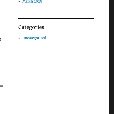
March 2025
Categories
Uncategorized
h