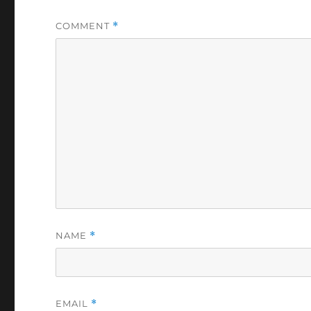
COMMENT
*
NAME
*
EMAIL
*