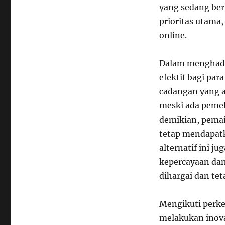
yang sedang be
prioritas utama
online.
Dalam menghadap
efektif bagi par
cadangan yang a
meski ada pemel
demikian, pemai
tetap mendapatk
alternatif ini 
kepercayaan da
dihargai dan teta
Mengikuti perk
melakukan inovas