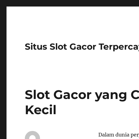
Situs Slot Gacor Terperc
Slot Gacor yang 
Kecil
Dalam dunia per