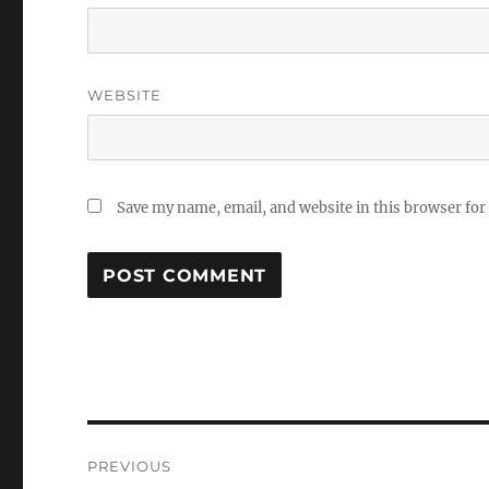
WEBSITE
Save my name, email, and website in this browser for
Post
PREVIOUS