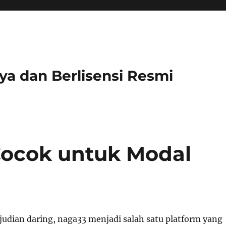
aya dan Berlisensi Resmi
Cocok untuk Modal
judian daring, naga33 menjadi salah satu platform yang