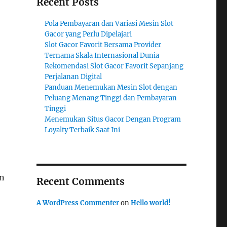
Recent Posts
Pola Pembayaran dan Variasi Mesin Slot
Gacor yang Perlu Dipelajari
Slot Gacor Favorit Bersama Provider
Ternama Skala Internasional Dunia
Rekomendasi Slot Gacor Favorit Sepanjang
Perjalanan Digital
Panduan Menemukan Mesin Slot dengan
Peluang Menang Tinggi dan Pembayaran
Tinggi
Menemukan Situs Gacor Dengan Program
Loyalty Terbaik Saat Ini
n
Recent Comments
A WordPress Commenter
on
Hello world!