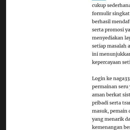
cukup sederhan
formulir singka
berhasil mendaf
serta promosi ya
menyediakan la
setiap masalah a
ini menunjukka
kepercayaan set
Login ke naga3
permainan seru 
aman berkat sis
pribadi serta tr
masuk, pemain d
yang menarik d
kemenangan besar