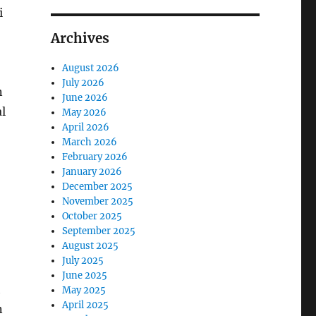
i
Archives
August 2026
July 2026
n
June 2026
l
May 2026
April 2026
March 2026
February 2026
January 2026
December 2025
November 2025
October 2025
September 2025
August 2025
July 2025
June 2025
h
May 2025
April 2025
n