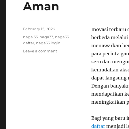
Aman
Posted
February 15, 2026
Inovasi terbaru
on
Tags
naga 33
,
naga33
,
naga33
berbeda melalui 
daftar
,
naga33 login
menawarkan ber
on
Leave a comment
para pecinta gam
Slot
seru dan mengun
Gacor
yang
kemudahan akse
Cocok
dapat langsung 
untuk
Dengan banyakny
Strategi
Aman
mendapatkan ke
meningkatkan p
Bagi yang baru 
daftar
menjadi la