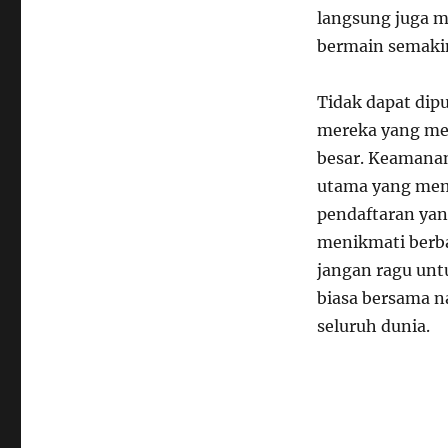
langsung juga 
bermain semaki
Tidak dapat dip
mereka yang men
besar. Keamana
utama yang memb
pendaftaran yan
menikmati berba
jangan ragu unt
biasa bersama na
seluruh dunia.