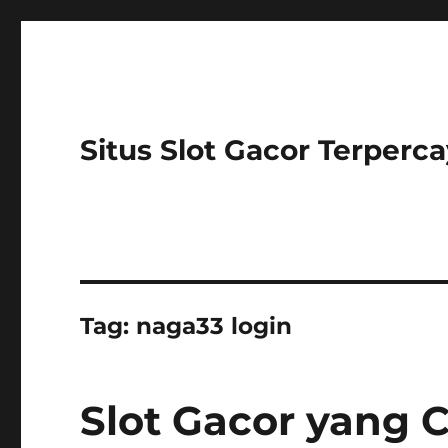
Situs Slot Gacor Terperc
Tag:
naga33 login
Slot Gacor yang 