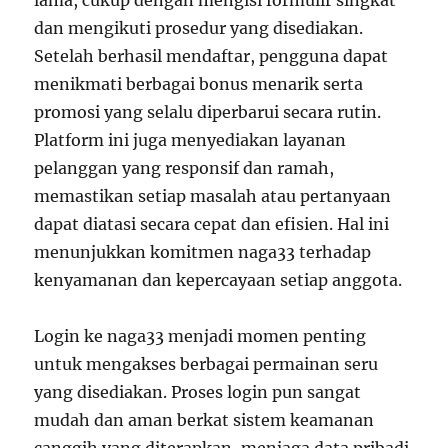
lama, cukup dengan mengisi formulir singkat
dan mengikuti prosedur yang disediakan.
Setelah berhasil mendaftar, pengguna dapat
menikmati berbagai bonus menarik serta
promosi yang selalu diperbarui secara rutin.
Platform ini juga menyediakan layanan
pelanggan yang responsif dan ramah,
memastikan setiap masalah atau pertanyaan
dapat diatasi secara cepat dan efisien. Hal ini
menunjukkan komitmen naga33 terhadap
kenyamanan dan kepercayaan setiap anggota.
Login ke naga33 menjadi momen penting
untuk mengakses berbagai permainan seru
yang disediakan. Proses login pun sangat
mudah dan aman berkat sistem keamanan