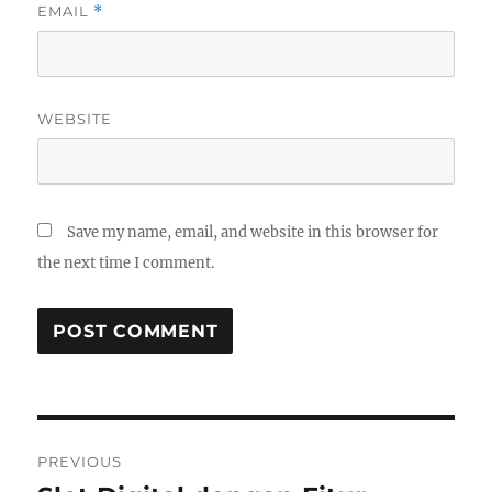
EMAIL
*
WEBSITE
Save my name, email, and website in this browser for
the next time I comment.
Post
PREVIOUS
navigation