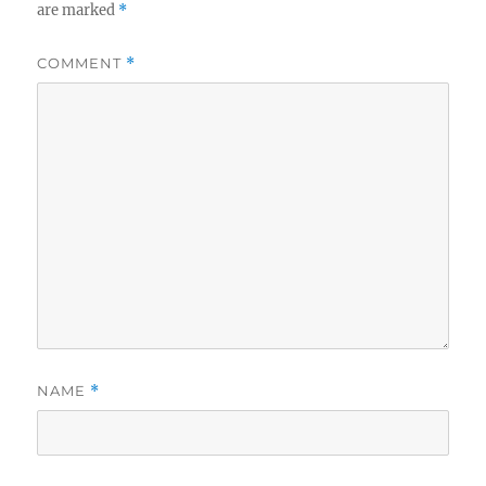
are marked
*
COMMENT
*
NAME
*