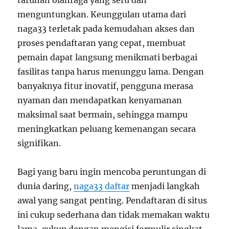
taruhan olahraga yang seru dan
menguntungkan. Keunggulan utama dari
naga33 terletak pada kemudahan akses dan
proses pendaftaran yang cepat, membuat
pemain dapat langsung menikmati berbagai
fasilitas tanpa harus menunggu lama. Dengan
banyaknya fitur inovatif, pengguna merasa
nyaman dan mendapatkan kenyamanan
maksimal saat bermain, sehingga mampu
meningkatkan peluang kemenangan secara
signifikan.
Bagi yang baru ingin mencoba peruntungan di
dunia daring,
naga33 daftar
menjadi langkah
awal yang sangat penting. Pendaftaran di situs
ini cukup sederhana dan tidak memakan waktu