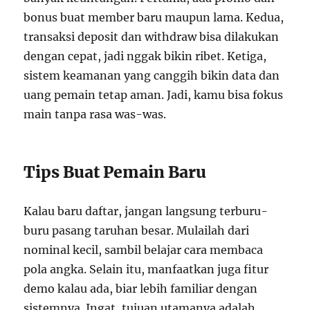
bonus buat member baru maupun lama. Kedua,
transaksi deposit dan withdraw bisa dilakukan
dengan cepat, jadi nggak bikin ribet. Ketiga,
sistem keamanan yang canggih bikin data dan
uang pemain tetap aman. Jadi, kamu bisa fokus
main tanpa rasa was-was.
Tips Buat Pemain Baru
Kalau baru daftar, jangan langsung terburu-
buru pasang taruhan besar. Mulailah dari
nominal kecil, sambil belajar cara membaca
pola angka. Selain itu, manfaatkan juga fitur
demo kalau ada, biar lebih familiar dengan
sistemnya. Ingat, tujuan utamanya adalah