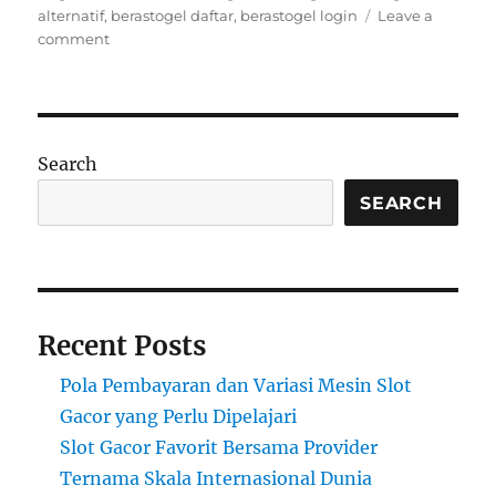
on
alternatif
,
berastogel daftar
,
berastogel login
Leave a
on
comment
Langkah
Mudah
Bergabung
di
Platform
Search
Seru
untuk
SEARCH
Hiburan
Digital
Recent Posts
Pola Pembayaran dan Variasi Mesin Slot
Gacor yang Perlu Dipelajari
Slot Gacor Favorit Bersama Provider
Ternama Skala Internasional Dunia