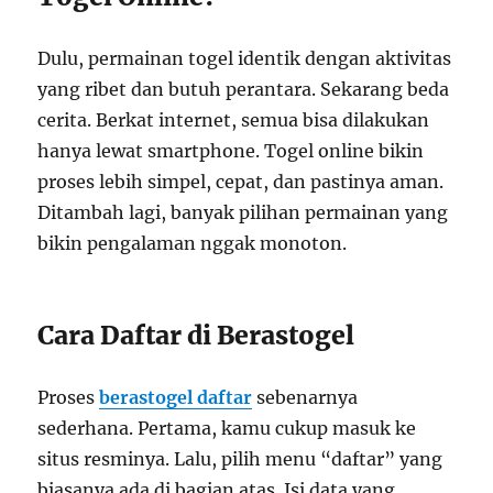
Dulu, permainan togel identik dengan aktivitas
yang ribet dan butuh perantara. Sekarang beda
cerita. Berkat internet, semua bisa dilakukan
hanya lewat smartphone. Togel online bikin
proses lebih simpel, cepat, dan pastinya aman.
Ditambah lagi, banyak pilihan permainan yang
bikin pengalaman nggak monoton.
Cara Daftar di Berastogel
Proses
berastogel daftar
sebenarnya
sederhana. Pertama, kamu cukup masuk ke
situs resminya. Lalu, pilih menu “daftar” yang
biasanya ada di bagian atas. Isi data yang