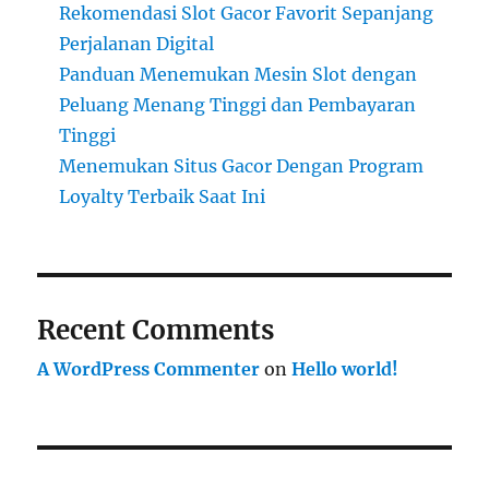
Rekomendasi Slot Gacor Favorit Sepanjang
Perjalanan Digital
Panduan Menemukan Mesin Slot dengan
Peluang Menang Tinggi dan Pembayaran
Tinggi
Menemukan Situs Gacor Dengan Program
Loyalty Terbaik Saat Ini
Recent Comments
A WordPress Commenter
on
Hello world!