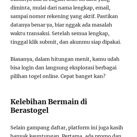
diminta, mulai dari nama lengkap, email,
sampai nomor rekening yang aktif. Pastikan
datanya benar ya, biar nggak ada masalah
waktu transaksi. Setelah semua lengkap,
tinggal klik submit, dan akunmu siap dipakai.
Biasanya, dalam hitungan menit, kamu udah
bisa login dan langsung eksplorasi berbagai
pilihan togel online. Cepat banget kan?
Kelebihan Bermain di
Berastogel
Selain gampang daftar, platform ini juga kasih
banyak keuntungan. Pertama, ada promo dan