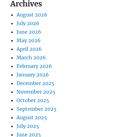
Archives
August 2026
July 2026
June 2026
May 2026
April 2026
March 2026
February 2026
January 2026
December 2025
November 2025
October 2025
September 2025
August 2025
July 2025
June 2025