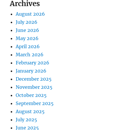
Archives
August 2026
July 2026
June 2026
May 2026
April 2026
March 2026
February 2026
January 2026
December 2025
November 2025
October 2025
September 2025
August 2025
July 2025
June 2025