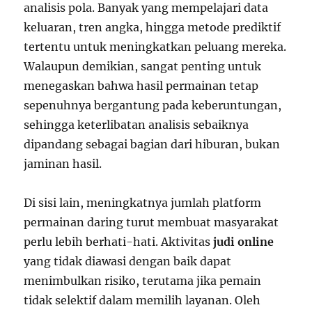
analisis pola. Banyak yang mempelajari data
keluaran, tren angka, hingga metode prediktif
tertentu untuk meningkatkan peluang mereka.
Walaupun demikian, sangat penting untuk
menegaskan bahwa hasil permainan tetap
sepenuhnya bergantung pada keberuntungan,
sehingga keterlibatan analisis sebaiknya
dipandang sebagai bagian dari hiburan, bukan
jaminan hasil.
Di sisi lain, meningkatnya jumlah platform
permainan daring turut membuat masyarakat
perlu lebih berhati-hati. Aktivitas
judi online
yang tidak diawasi dengan baik dapat
menimbulkan risiko, terutama jika pemain
tidak selektif dalam memilih layanan. Oleh