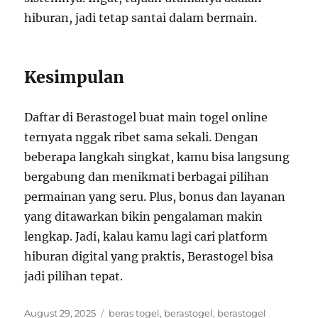
hiburan, jadi tetap santai dalam bermain.
Kesimpulan
Daftar di Berastogel buat main togel online
ternyata nggak ribet sama sekali. Dengan
beberapa langkah singkat, kamu bisa langsung
bergabung dan menikmati berbagai pilihan
permainan yang seru. Plus, bonus dan layanan
yang ditawarkan bikin pengalaman makin
lengkap. Jadi, kalau kamu lagi cari platform
hiburan digital yang praktis, Berastogel bisa
jadi pilihan tepat.
Posted
Tags
August 29, 2025
beras togel
,
berastogel
,
berastogel