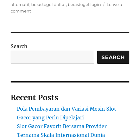
on
alternatif
,
berastogel daftar
,
berastogel login
Leave a
on
comment
Langkah
Mudah
Bergabung
di
Platform
Search
Seru
untuk
SEARCH
Hiburan
Digital
Recent Posts
Pola Pembayaran dan Variasi Mesin Slot
Gacor yang Perlu Dipelajari
Slot Gacor Favorit Bersama Provider
Ternama Skala Internasional Dunia