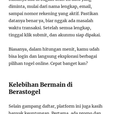
diminta, mulai dari nama lengkap, email,
sampai nomor rekening yang aktif. Pastikan
datanya benar ya, biar nggak ada masalah
waktu transaksi. Setelah semua lengkap,
tinggal klik submit, dan akunmu siap dipakai.
Biasanya, dalam hitungan menit, kamu udah
bisa login dan langsung eksplorasi berbagai
pilihan togel online. Cepat banget kan?
Kelebihan Bermain di
Berastogel
Selain gampang daftar, platform ini juga kasih
banyak keuntungan. Pertama, ada promo dan