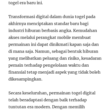
togel era baru ini.
Transformasi digital dalam dunia togel pada
akhirnya menciptakan standar baru bagi
industri hiburan berbasis angka. Kemudahan
akses melalui perangkat mobile membuat
permainan ini dapat dinikmati kapan saja dan
di mana saja. Namun, sebagai bentuk hiburan
yang melibatkan peluang dan risiko, kesadaran
pemain terhadap pengelolaan waktu dan
finansial tetap menjadi aspek yang tidak boleh
dikesampingkan.
Secara keseluruhan, permainan togel digital
telah beradaptasi dengan baik terhadap
tuntutan era modern. Dengan memilih