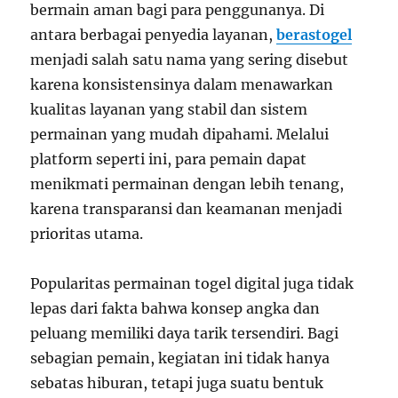
bermain aman bagi para penggunanya. Di
antara berbagai penyedia layanan,
berastogel
menjadi salah satu nama yang sering disebut
karena konsistensinya dalam menawarkan
kualitas layanan yang stabil dan sistem
permainan yang mudah dipahami. Melalui
platform seperti ini, para pemain dapat
menikmati permainan dengan lebih tenang,
karena transparansi dan keamanan menjadi
prioritas utama.
Popularitas permainan togel digital juga tidak
lepas dari fakta bahwa konsep angka dan
peluang memiliki daya tarik tersendiri. Bagi
sebagian pemain, kegiatan ini tidak hanya
sebatas hiburan, tetapi juga suatu bentuk