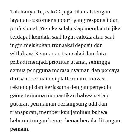
Tak hanya itu, calo22 juga dikenal dengan
layanan customer support yang responsif dan
profesional. Mereka selalu siap membantu jika
terdapat kendala saat login calo22 atau saat
ingin melakukan transaksi deposit dan
withdraw. Keamanan transaksi dan data
pribadi menjadi prioritas utama, sehingga
semua pengguna merasa nyaman dan percaya
diri saat bermain di platform ini. Inovasi
teknologi dan kerjasama dengan penyedia
game ternama memastikan bahwa setiap
putaran permainan berlangsung adil dan
transparan, memberikan jaminan bahwa
keberuntungan benar-benar berada di tangan
pemain.