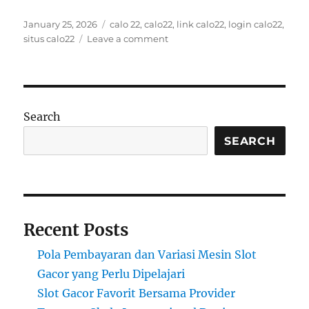
Posted
Tags
January 25, 2026
calo 22
,
calo22
,
link calo22
,
login calo22
,
on
on
situs calo22
Leave a comment
Buktikan
Sendiri!
Situs
Slot
Gacor
Search
yang
Selalu
SEARCH
Memberi
Jackpot!
Recent Posts
Pola Pembayaran dan Variasi Mesin Slot
Gacor yang Perlu Dipelajari
Slot Gacor Favorit Bersama Provider