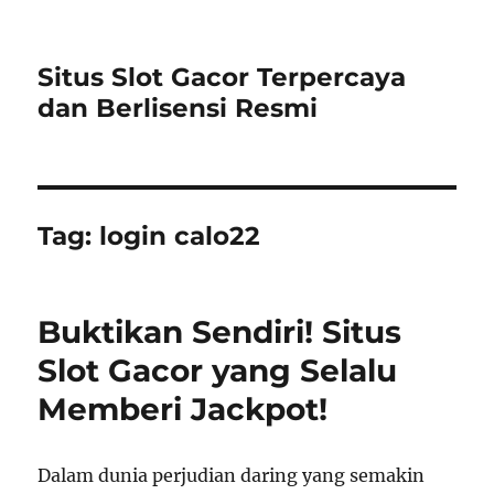
Situs Slot Gacor Terpercaya
dan Berlisensi Resmi
Tag:
login calo22
Buktikan Sendiri! Situs
Slot Gacor yang Selalu
Memberi Jackpot!
Dalam dunia perjudian daring yang semakin