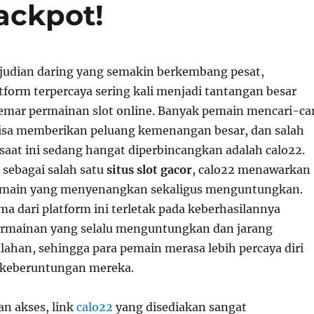
ackpot!
judian daring yang semakin berkembang pesat,
orm terpercaya sering kali menjadi tantangan besar
emar permainan slot online. Banyak pemain mencari-car
bisa memberikan peluang kemenangan besar, dan salah
saat ini sedang hangat diperbincangkan adalah calo22.
 sebagai salah satu
situs slot gacor
, calo22 menawarkan
main yang menyenangkan sekaligus menguntungkan.
a dari platform ini terletak pada keberhasilannya
rmainan yang selalu menguntungkan dan jarang
ahan, sehingga para pemain merasa lebih percaya diri
keberuntungan mereka.
n akses, link
calo22
yang disediakan sangat