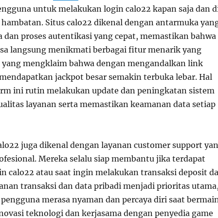
gguna untuk melakukan login calo22 kapan saja dan d
 hambatan. Situs calo22 dikenal dengan antarmuka yan
dan proses autentikasi yang cepat, memastikan bahwa
isa langsung menikmati berbagai fitur menarik yang
ak yang mengklaim bahwa dengan mengandalkan link
 mendapatkan jackpot besar semakin terbuka lebar. Hal
form ini rutin melakukan update dan peningkatan sistem
alitas layanan serta memastikan keamanan data setiap
calo22 juga dikenal dengan layanan customer support ya
ofesional. Mereka selalu siap membantu jika terdapat
in calo22 atau saat ingin melakukan transaksi deposit d
nan transaksi dan data pribadi menjadi prioritas utama
pengguna merasa nyaman dan percaya diri saat bermai
. Inovasi teknologi dan kerjasama dengan penyedia game