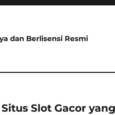
aya dan Berlisensi Resmi
 Situs Slot Gacor yan