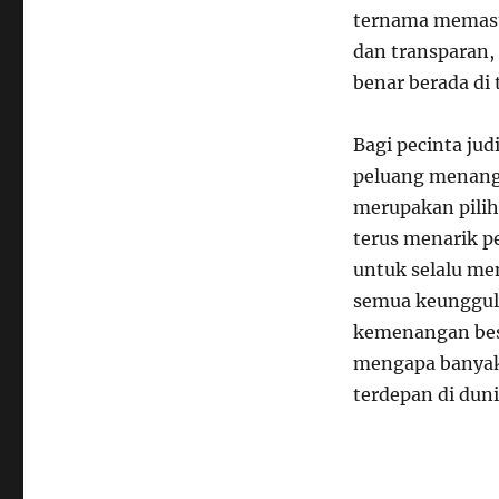
ternama memasti
dan transparan
benar berada di
Bagi pecinta ju
peluang menang 
merupakan pilih
terus menarik p
untuk selalu me
semua keunggula
kemenangan besa
mengapa banyak 
terdepan di duni