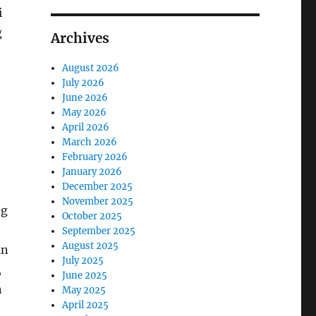
i
g
Archives
August 2026
July 2026
June 2026
May 2026
April 2026
March 2026
February 2026
January 2026
December 2025
November 2025
ng
October 2025
September 2025
August 2025
an
July 2025
,
June 2025
n
May 2025
April 2025