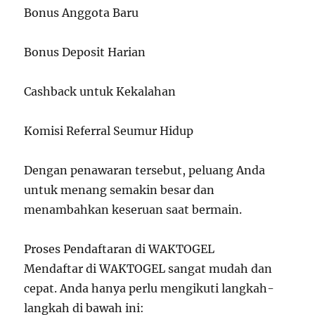
Bonus Anggota Baru
Bonus Deposit Harian
Cashback untuk Kekalahan
Komisi Referral Seumur Hidup
Dengan penawaran tersebut, peluang Anda
untuk menang semakin besar dan
menambahkan keseruan saat bermain.
Proses Pendaftaran di WAKTOGEL
Mendaftar di WAKTOGEL sangat mudah dan
cepat. Anda hanya perlu mengikuti langkah-
langkah di bawah ini: