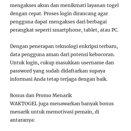
mengakses akun dan menikmati layanan togel
dengan cepat. Proses login dirancang agar
pengguna dapat mengakses dari berbagai
perangkat seperti smartphone, tablet, atau PC.
Dengan penerapan teknologi enkripsi terbaru,
data pengguna aman dari potensi kebocoran.
Untuk login, cukup masukkan username dan
password yang sudah didaftarkan supaya
informasi Anda tetap terjaga dengan baik.
Bonus dan Promo Menarik
WAKTOGEL juga menawarkan banyak bonus
menarik untuk memotivasi pemain, di
antaranya: