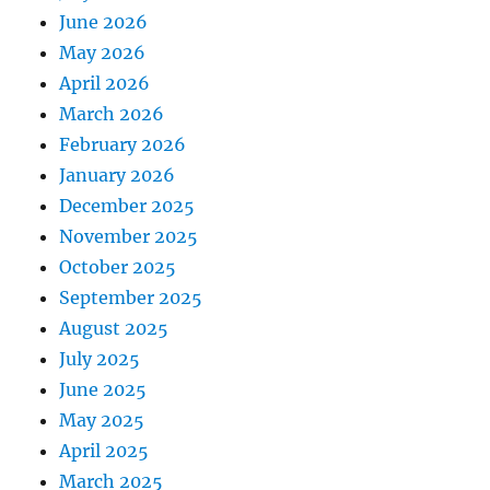
June 2026
May 2026
April 2026
March 2026
February 2026
January 2026
December 2025
November 2025
October 2025
September 2025
August 2025
July 2025
June 2025
May 2025
April 2025
March 2025