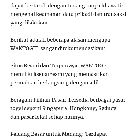
dapat bertaruh dengan tenang tanpa khawatir
mengenai keamanan data pribadi dan transaksi
yang dilakukan.
Berikut adalah beberapa alasan mengapa
WAKTOGEL sangat direkomendasikan:
Situs Resmi dan Terpercaya: WAKTOGEL
memiliki lisensi resmi yang memastikan
permainan berlangsung dengan adil.
Beragam Pilihan Pasar: Tersedia berbagai pasar
togel seperti Singapura, Hongkong, Sydney,
dan pasar lokal setiap harinya.
Peluang Besar untuk Menang: Terdapat